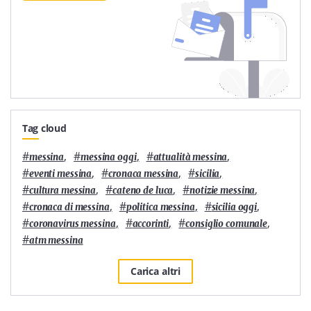
Tag cloud
#
,
#
,
#
,
messina
messina oggi
attualità messina
#
,
#
,
#
,
eventi messina
cronaca messina
sicilia
#
,
#
,
#
,
cultura messina
cateno de luca
notizie messina
#
,
#
,
#
,
cronaca di messina
politica messina
sicilia oggi
#
,
#
,
#
,
coronavirus messina
accorinti
consiglio comunale
#
atm messina
Carica altri