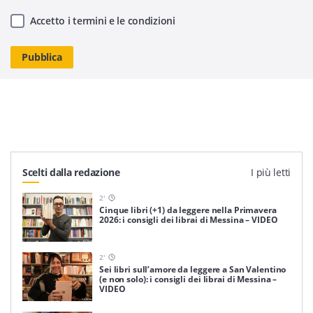
Accetto i termini e le condizioni
Scelti dalla redazione
I più letti
2
'
Cinque libri (+1) da leggere nella Primavera
2026: i consigli dei librai di Messina – VIDEO
2
'
Sei libri sull’amore da leggere a San Valentino
(e non solo): i consigli dei librai di Messina –
VIDEO