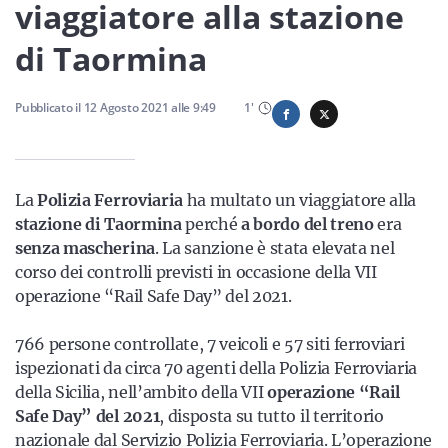
Sicilia
viaggiatore alla stazione
di Taormina
Servizi
Pubblicato il
12 Agosto 2021
alle
9:49
1
'
La
Polizia Ferroviaria
ha multato un viaggiatore alla
Resta sempre aggiornato con le ultime news, iscriviti alla
stazione di Taormina
perché
a bordo del treno
era
nostra newsletter
senza mascherina
. La sanzione è stata elevata nel
corso dei controlli previsti in occasione della VII
Iscriviti
operazione “Rail Safe Day” del 2021.
766 persone controllate, 7 veicoli e 57 siti ferroviari
ispezionati da circa 70 agenti della Polizia Ferroviaria
della Sicilia, nell’ambito della VII
operazione “Rail
Safe Day” del 2021
, disposta su tutto il territorio
nazionale dal Servizio Polizia Ferroviaria. L’operazione