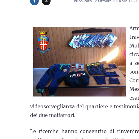
Pubblicato il
8 Ottobre 2014
alle
11:21
Arm
tra
Mol
cir
a s
son
Com
Mess
es
videosorveglianza del quartiere e testimonian
dei due malfattori.
Le ricerche hanno consentito di rinvenire