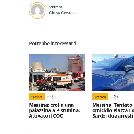
Scritto da
Giusy Gerace
Potrebbe interessarti
Cronaca
1
'
Cronaca
2
'
Messina: crolla una
Messina. Tentato
palazzina a Pistunina.
omicidio Piazza L
Attivato il COC
Sardo: due arresti