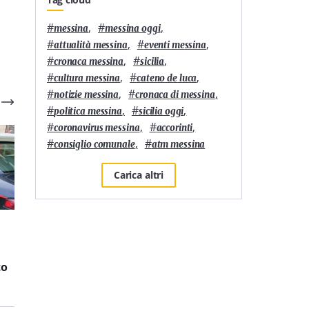
#
,
#
,
messina
messina oggi
#
,
#
,
attualità messina
eventi messina
#
,
#
,
cronaca messina
sicilia
#
,
#
,
cultura messina
cateno de luca
#
,
#
,
notizie messina
cronaca di messina
#
,
#
,
politica messina
sicilia oggi
#
,
#
,
coronavirus messina
accorinti
#
,
#
consiglio comunale
atm messina
Carica altri
Cronaca
1
'
Cronaca
3
'
Furto di energia
Estorsione e minacce ad
elettrica: 12 persone
un anziano: due minori
to
denunciate a Messina
in comunità