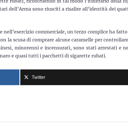
ette rubati, ricostruendo in tal modo l’itinerario della fu
ari dell’Arma sono riusciti a risalire all’identità dei quat
one nell’esercizio commerciale, un terzo complice ha fatto
 con la scusa di comprare alcune caramelle per controllare
sinesi, minorenni e incensurati, sono stati arrestati e ne
naro e quasi tutti i pacchetti di sigarette rubati.
Twitter