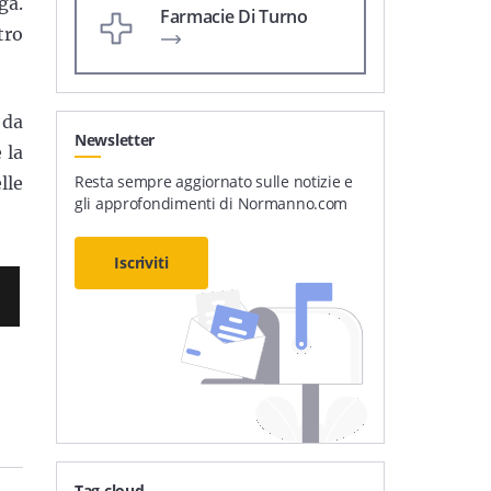
ga.
Farmacie Di Turno
tro
 da
Newsletter
 la
Resta sempre aggiornato sulle notizie e
lle
gli approfondimenti di Normanno.com
Iscriviti
Tag cloud