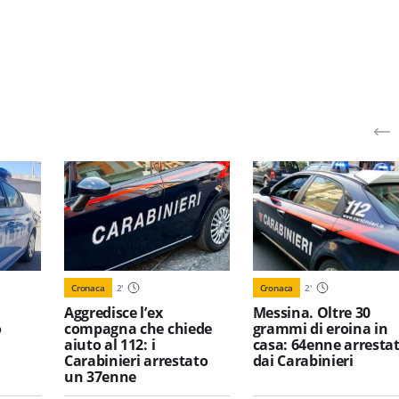
Cronaca
2
'
Cronaca
2
'
Aggredisce l’ex
Messina. Oltre 30
o
compagna che chiede
grammi di eroina in
aiuto al 112: i
casa: 64enne arresta
Carabinieri arrestato
dai Carabinieri
un 37enne