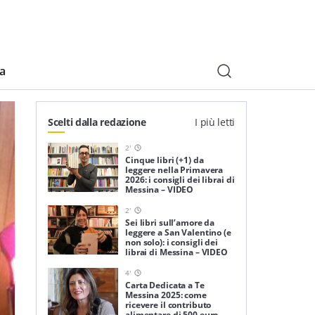
ia
Scelti dalla redazione
I più letti
2
'
Cinque libri (+1) da
leggere nella Primavera
2026: i consigli dei librai di
Messina – VIDEO
2
'
Sei libri sull’amore da
leggere a San Valentino (e
non solo): i consigli dei
librai di Messina – VIDEO
4
'
Carta Dedicata a Te
Messina 2025: come
ricevere il contributo
alimentare di 500 euro