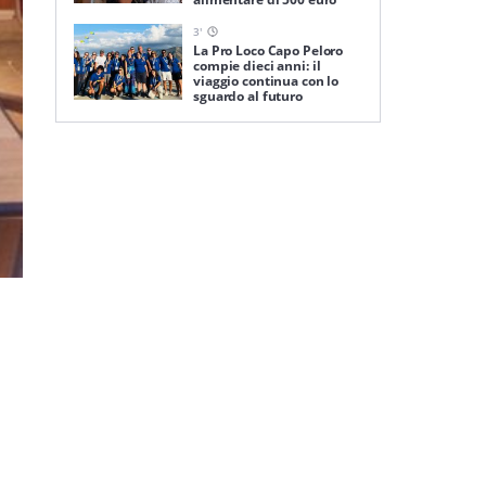
3
'
La Pro Loco Capo Peloro
compie dieci anni: il
viaggio continua con lo
sguardo al futuro