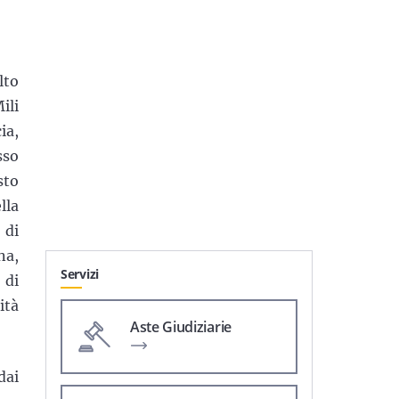
lto
ili
ia,
sso
sto
lla
 di
na,
Servizi
di
ità
Aste Giudiziarie
dai