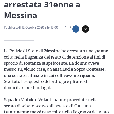
Sicilia
arrestata 31enne a
Messina
Servizi
Pubblicato il
12 Ottobre 2020
alle
13:00
1
'
La Polizia di Stato di
Messina
ha arrestato una
31enne
Resta sempre aggiornato con le ultime news, iscriviti alla
colta nella flagranza del reato di detenzione ai fini di
nostra newsletter
spaccio di sostanza stupefacente. La donna aveva
messo su, vicino casa, a
Santa Lucia Sopra Contesse,
Iscriviti
una
serra artificiale
in cui coltivava
marijuana
.
Scattato il sequestro della droga e gli arresti
domiciliari per l’indagata.
Squadra Mobile e Volanti hanno proceduto nella
serata di sabato scorso all’arresto di C.A., una
trentunenne messinese
colta nella flagranza del reato