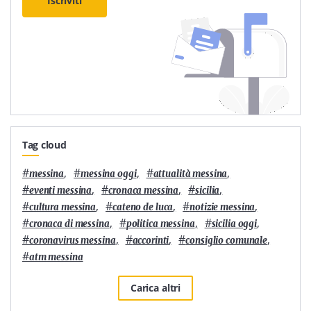
Iscriviti
Tag cloud
#
,
#
,
#
,
messina
messina oggi
attualità messina
#
,
#
,
#
,
eventi messina
cronaca messina
sicilia
#
,
#
,
#
,
cultura messina
cateno de luca
notizie messina
#
,
#
,
#
,
cronaca di messina
politica messina
sicilia oggi
#
,
#
,
#
,
coronavirus messina
accorinti
consiglio comunale
#
atm messina
Carica altri