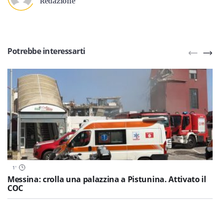
Redazione
Potrebbe interessarti
1
'
Messina: crolla una palazzina a Pistunina. Attivato il
COC