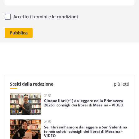
Accetto i termini e le condizioni
Scelti dalla redazione
I più letti
2
'
Cinque libri (+1) da leggere nella Primavera
2026: i consigli dei librai di Messina – VIDEO
2
'
Sei libri sull’amore da leggere a San Valentino
(e non solo): i consigli dei librai di Messina –
VIDEO