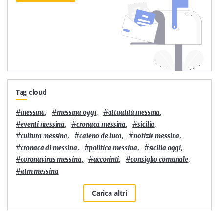
Tag cloud
#
,
#
,
#
,
messina
messina oggi
attualità messina
#
,
#
,
#
,
eventi messina
cronaca messina
sicilia
#
,
#
,
#
,
cultura messina
cateno de luca
notizie messina
#
,
#
,
#
,
cronaca di messina
politica messina
sicilia oggi
#
,
#
,
#
,
coronavirus messina
accorinti
consiglio comunale
#
atm messina
Carica altri