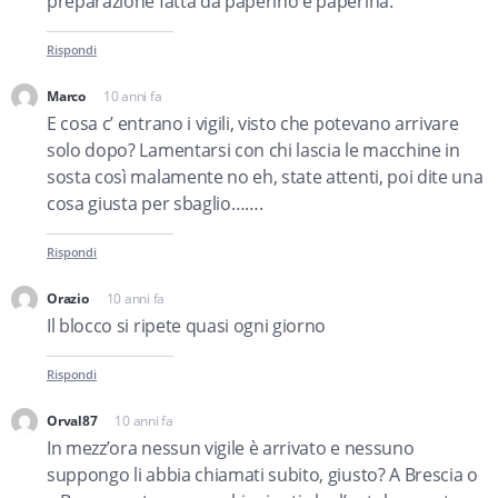
preparazione fatta da paperino e paperina.
Rispondi
Marco
10 anni fa
dice:
E cosa c’ entrano i vigili, visto che potevano arrivare
solo dopo? Lamentarsi con chi lascia le macchine in
sosta così malamente no eh, state attenti, poi dite una
cosa giusta per sbaglio…….
Rispondi
Orazio
10 anni fa
dice:
Il blocco si ripete quasi ogni giorno
Rispondi
Orval87
10 anni fa
dice:
In mezz’ora nessun vigile è arrivato e nessuno
suppongo li abbia chiamati subito, giusto? A Brescia o