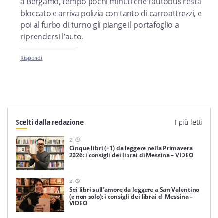
a Bergamo, tempo pochi minuti che l’autobus resta
bloccato e arriva polizia con tanto di carroattrezzi, e
poi al furbo di turno gli piange il portafoglio a
riprendersi l’auto.
Rispondi
Scelti dalla redazione
I più letti
2
'
Cinque libri (+1) da leggere nella Primavera
2026: i consigli dei librai di Messina – VIDEO
2
'
Sei libri sull’amore da leggere a San Valentino
(e non solo): i consigli dei librai di Messina –
VIDEO