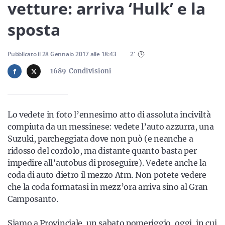
Sicilia
vetture: arriva ‘Hulk’ e la
sposta
Servizi
Pubblicato il
28 Gennaio 2017
alle
18:43
2
'
1689
Condivisioni
Resta sempre aggiornato con le ultime news, iscriviti alla
Lo vedete in foto l’ennesimo atto di assoluta inciviltà
nostra newsletter
compiuta da un messinese: vedete l’auto azzurra, una
Suzuki, parcheggiata dove non può (e neanche a
Iscriviti
ridosso del cordolo, ma distante quanto basta per
impedire all’autobus di proseguire). Vedete anche la
coda di auto dietro il mezzo Atm. Non potete vedere
che la coda formatasi in mezz’ora arriva sino al Gran
Camposanto.
Siamo a Provinciale, un sabato pomeriggio, oggi, in cui