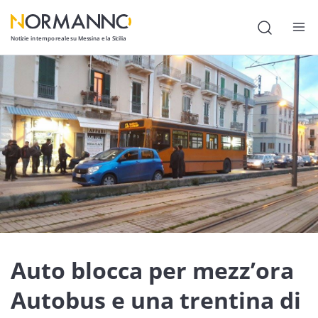
Notizie in tempo reale su Messina e la Sicilia
Attualità
Cronaca
Politica
Cultura
Lavoro
Società
Economia
Auto blocca per mezz’ora
Sport
Autobus e una trentina di