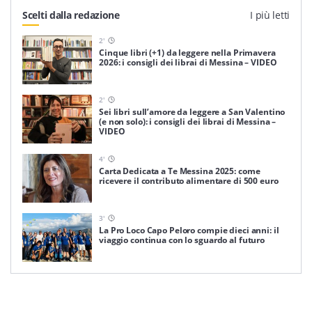
Scelti dalla redazione
I più letti
2
'
Cinque libri (+1) da leggere nella Primavera
2026: i consigli dei librai di Messina – VIDEO
2
'
Sei libri sull’amore da leggere a San Valentino
(e non solo): i consigli dei librai di Messina –
VIDEO
4
'
Carta Dedicata a Te Messina 2025: come
ricevere il contributo alimentare di 500 euro
3
'
La Pro Loco Capo Peloro compie dieci anni: il
viaggio continua con lo sguardo al futuro