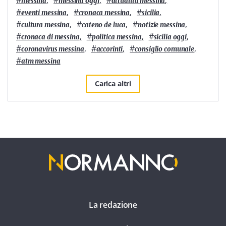
#
,
#
,
#
,
messina
messina oggi
attualità messina
#
,
#
,
#
,
eventi messina
cronaca messina
sicilia
#
,
#
,
#
,
cultura messina
cateno de luca
notizie messina
#
,
#
,
#
,
cronaca di messina
politica messina
sicilia oggi
#
,
#
,
#
,
coronavirus messina
accorinti
consiglio comunale
#
atm messina
Carica altri
La redazione