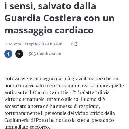
Sicilia
i sensi, salvato dalla
Guardia Costiera con un
massaggio cardiaco
Servizi
Pubblicato il
10 Aprile 2017
alle
14:36
1
'
503
Condivisioni
Resta sempre aggiornato con le ultime news, iscriviti alla
nostra newsletter
Poteva avere conseguenze più gravi il malore che un
Iscriviti
uomo ha accusato mentre camminava sul marciapiede
antistante il Circolo Canottieri “Thalatta” di via
Vittorio Emanuele. Intorno alle 10, l’uomo si è
accasciato a terra ed ha smesso di respirare,
fortunatamente il personale del vicino ufficio della
Capitaneria di Porto ha notato la scena, prestando
immediato soccorso.