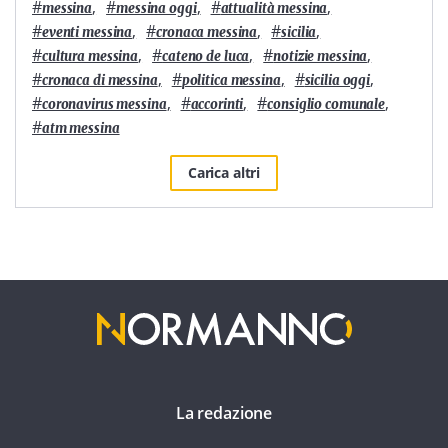
#
,
#
,
#
,
messina
messina oggi
attualità messina
#
,
#
,
#
,
eventi messina
cronaca messina
sicilia
#
,
#
,
#
,
cultura messina
cateno de luca
notizie messina
#
,
#
,
#
,
cronaca di messina
politica messina
sicilia oggi
#
,
#
,
#
,
coronavirus messina
accorinti
consiglio comunale
#
atm messina
Carica altri
La redazione