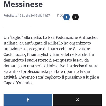
Sicilia
Messinese
Pubblicato il
5 Luglio 2016
alle
11:57
1
'
Servizi
Un ‘taglio’ alla mafia. La Fai, Federazione Antiracket
Italiana, a Sant’Agata di Militello ha organizzato
un’azione a sostegno del parrucchiere Salvatore
Resta sempre aggiornato con le ultime news, iscriviti alla
Castelluccio, l’hair stylist vittima del racket che ha
nostra newsletter
denunciato i suoi estortori. Per questo la Fai, da
domani, con una serie di iniziative, ha deciso di stare
Iscriviti
accanto al professionista per fare ripartire la sua
attività. L’evento sara’ replicato il prossimo 8 luglio a
Capo d’Orlando.