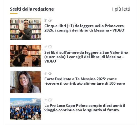
Scelti dalla redazione
I più letti
2
'
Cinque libri (+1) da leggere nella Primavera
2026: i consigli dei librai di Messina – VIDEO
2
'
Sei libri sull’amore da leggere a San Valentino
(e non solo): i consigli dei librai di Messina –
VIDEO
4
'
Carta Dedicata a Te Messina 2025: come
ricevere il contributo alimentare di 500 euro
3
'
La Pro Loco Capo Peloro compie dieci anni: il
viaggio continua con lo sguardo al futuro