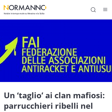
Notizie in tempo reale su Messina e la Sicilia
Attualità
Cronaca
Politica
Cultura
Lavoro
Società
Economia
Un ‘taglio’ ai clan mafiosi:
Sport
parrucchieri ribelli nel