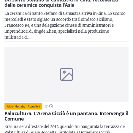
Sicilia
della ceramica conquista l’Asia
La ceramica di Santo Stefano di Camastra arriva in Cina. Lo scorso
mercoledì è stato siglato un accordo tra il sindaco siciliano,
Francesco Re, e una delegazione cinese di amministratori e
imprenditori di Jingde Zhen, specialisti nella produzione
Servizi
millenaria di…
Resta sempre aggiornato con le ultime news, iscriviti alla
nostra newsletter
Iscriviti
Altre Notizie,
Attualità
2
'
Palacultura. L’Arena Cicciò è un pantano. Intervenga il
Comune
Era una sera d’estate del 2012 quando fu inaugurata la terrazza del
PalaCultura di Viale Boccetta, intitolata a Domenico Cicciò,