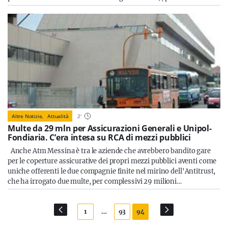
Altre Notizie,
Attualità
2
'
Multe da 29 mln per Assicurazioni Generali e Unipol-
Fondiaria. C’era intesa su RCA di mezzi pubblici
Anche Atm Messina è tra le aziende che avrebbero bandito gare
per le coperture assicurative dei propri mezzi pubblici aventi come
uniche offerenti le due compagnie finite nel mirino dell'Antitrust,
che ha irrogato due multe, per complessivi 29 milioni…
1
…
93
94