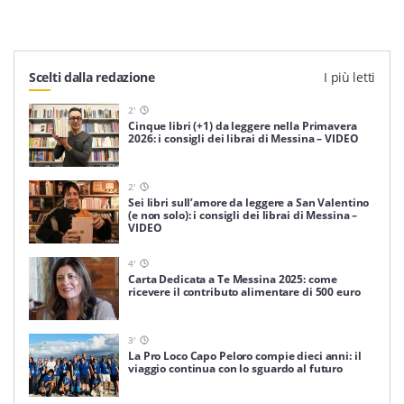
Scelti dalla redazione
I più letti
2
'
Cinque libri (+1) da leggere nella Primavera
2026: i consigli dei librai di Messina – VIDEO
2
'
Sei libri sull’amore da leggere a San Valentino
(e non solo): i consigli dei librai di Messina –
VIDEO
4
'
Carta Dedicata a Te Messina 2025: come
ricevere il contributo alimentare di 500 euro
3
'
La Pro Loco Capo Peloro compie dieci anni: il
viaggio continua con lo sguardo al futuro