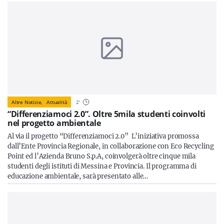
Altre Notizie,
Attualità
2
'
“Differenziamoci 2.0”. Oltre 5mila studenti coinvolti
nel progetto ambientale
Al via il progetto “Differenziamoci 2.0” L’iniziativa promossa
dall’Ente Provincia Regionale, in collaborazione con Eco Recycling
Point ed l’Azienda Bruno S.p.A, coinvolgerà oltre cinque mila
studenti degli istituti di Messina e Provincia. Il programma di
educazione ambientale, sarà presentato alle…