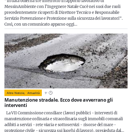
"In data odierna si è interrotto il rapporto lavorativo di
MessinAmbiente con l’Ingegnere Natale Cucè nei suoi due ruoli
precedentemente ricoperti di Direttore Tecnico e Responsabile
Servizio Prevenzione e Protezione sulla sicurezza dei lavoratori".
Così, con un comunicato apparso oggi…
Altre Notizie,
Attualità
9
'
Manutenzione stradale. Ecco dove avverrano gli
interventi
La VII Commissione consiliare (lavori pubblici - interventi di
manutenzione ordinaria e straordinaria sugli immobili comunali
adibiti a servizi - rete viaria e sottoservizi - risorse del mare -
protezione civile - sicurezza sui luoghi di lavoro), presieduta dal…