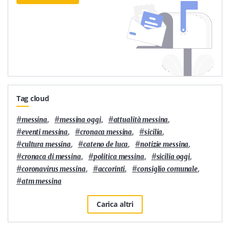
Tag cloud
#
,
#
,
#
,
messina
messina oggi
attualità messina
#
,
#
,
#
,
eventi messina
cronaca messina
sicilia
#
,
#
,
#
,
cultura messina
cateno de luca
notizie messina
#
,
#
,
#
,
cronaca di messina
politica messina
sicilia oggi
#
,
#
,
#
,
coronavirus messina
accorinti
consiglio comunale
#
atm messina
Carica altri