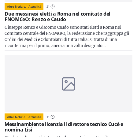
Altre Notizie,
Attualità
2
'
Due messinesi eletti a Roma nel comitato del
FNOMCeO: Renzo e Caudo
Giuseppe Renzo e Giacomo Caudo sono stati eletti a Roma nel
Comitato centrale del FNOMCeO, la Federazione che raggruppa gli
Ordini dei Medici e Odontoiatri di tutta Italia: si tratta di una
riconferma per il primo, ancora una volta designato…
Altre Notizie,
Attualità
1
'
Messinambiente licenzia il direttore tecnico Cucè e
nomina Lisi