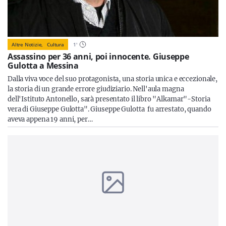
Altre Notizie,
Cultura
1
'
Assassino per 36 anni, poi innocente. Giuseppe
Gulotta a Messina
Dalla viva voce del suo protagonista, una storia unica e eccezionale,
la storia di un grande errore giudiziario. Nell'aula magna
dell'Istituto Antonello, sarà presentato il libro "Alkamar"-Storia
vera di Giuseppe Gulotta". Giuseppe Gulotta fu arrestato, quando
aveva appena 19 anni, per…