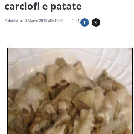
Sicilia
carciofi e patate
Pubblicato il
3 Marzo 2015
alle
16:26
1
'
Servizi
Resta sempre aggiornato con le ultime news, iscriviti alla
nostra newsletter
Iscriviti