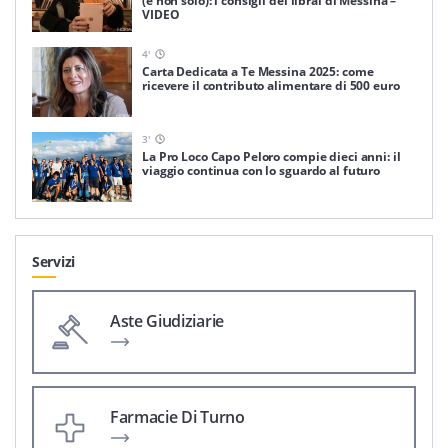
(e non solo): i consigli dei librai di Messina –
VIDEO
4
'
Carta Dedicata a Te Messina 2025: come
ricevere il contributo alimentare di 500 euro
3
'
La Pro Loco Capo Peloro compie dieci anni: il
viaggio continua con lo sguardo al futuro
Servizi
Aste Giudiziarie
Farmacie Di Turno