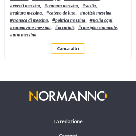
#
,
#
,
#
,
eventi messina
cronaca messina
sicilia
#
,
#
,
#
,
cultura messina
cateno de luca
notizie messina
#
,
#
,
#
,
cronaca di messina
politica messina
sicilia oggi
#
,
#
,
#
,
coronavirus messina
accorinti
consiglio comunale
#
atm messina
Carica altri
La redazione