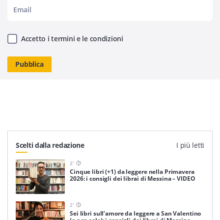
Accetto i termini e le condizioni
Scelti dalla redazione
I più letti
2
'
Cinque libri (+1) da leggere nella Primavera
2026: i consigli dei librai di Messina – VIDEO
2
'
Sei libri sull’amore da leggere a San Valentino