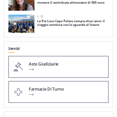
ricevere il contributo alimentare di 500 euro
3
'
La Pro Loco Capo Peloro compie dieci anni: il
viaggio continua con lo sguardo al futuro
Servizi
Aste Giudiziarie
Farmacie Di Turno