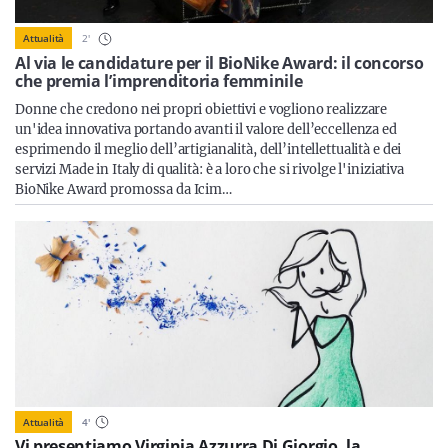
Sicilia
2
'
Attualità
Al via le candidature per il BioNike Award: il concorso
che premia l’imprenditoria femminile
Servizi
Donne che credono nei propri obiettivi e vogliono realizzare
un'idea innovativa portando avanti il valore dell’eccellenza ed
esprimendo il meglio dell’artigianalità, dell’intellettualità e dei
servizi Made in Italy di qualità: è a loro che si rivolge l'iniziativa
BioNike Award promossa da Icim…
Resta sempre aggiornato con le ultime news, iscriviti alla
nostra newsletter
Iscriviti
Attualità
4
'
Vi presentiamo Virginia Azzurra Di Giorgio, la