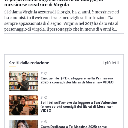
messinese creatrice di Virgola
Si chiama Virginia Azzurra di Giorgio, ha 31 anni, è messinese ed
ha conquistato il web con le sue meravigliose illustrazioni. Da
sempre appassionata di disegno, Virginia nel 2013 ha dato vita al
personaggio di Virgola, il personaggio che in meno di 5 anni è…
Scelti dalla redazione
I più letti
2
'
Cinque libri (+1) da leggere nella Primavera
2026: i consigli dei librai di Messina – VIDEO
2
'
Sei libri sull’amore da leggere a San Valentino
(e non solo): i consigli dei librai di Messina –
VIDEO
4
'
Carta Dedicata a Te Messina 2025: come