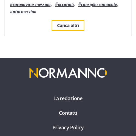
#
,
#
,
#
,
coronavirus messina
accorinti
consiglio comunale
#
atm messina
Carica altri
La redazione
Contatti
Privacy Policy