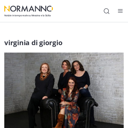
Notizie in tempo reale su Messina e la Sicilia
Attualità
virginia di giorgio
Cronaca
Politica
Cultura
Lavoro
Società
Economia
Sport