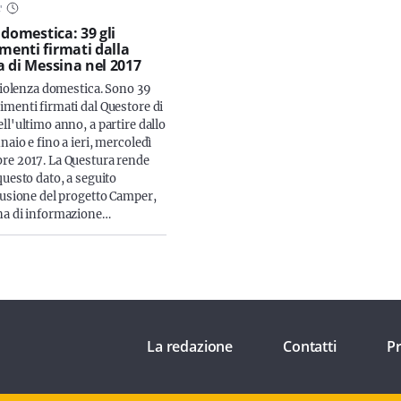
2
'
 domestica: 39 gli
enti firmati dalla
 di Messina nel 2017
 violenza domestica. Sono 39
menti firmati dal Questore di
ll'ultimo anno, a partire dallo
aio e fino a ieri, mercoledì
e 2017. La Questura rende
questo dato, a seguito
lusione del progetto Camper,
na di informazione…
La redazione
Contatti
Pr