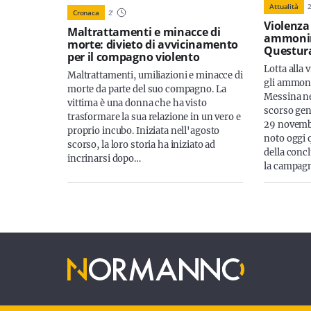
Attualità
Cronaca
2
'
Violenza
Maltrattamenti e minacce di
ammonim
morte: divieto di avvicinamento
Questura
per il compagno violento
Lotta alla
Maltrattamenti, umiliazioni e minacce di
gli ammoni
morte da parte del suo compagno. La
Messina ne
vittima è una donna che ha visto
scorso genn
trasformare la sua relazione in un vero e
29 novembr
proprio incubo. Iniziata nell'agosto
noto oggi 
scorso, la loro storia ha iniziato ad
della conc
incrinarsi dopo…
la campag