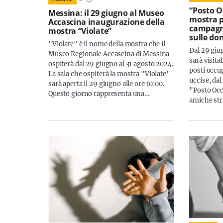
“Posto O
Messina: il 29 giugno al Museo
mostra pe
Accascina inaugurazione della
campagna
mostra “Violate”
sulle do
"Violate" è il nome della mostra che il
Dal 29 giug
Museo Regionale Accascina di Messina
sarà visita
ospiterà dal 29 giugno al 31 agosto 2024.
posti occu
La sala che ospiterà la mostra "Violate"
uccise, dal
sarà aperta il 29 giugno alle ore 10:00.
"Posto Occ
Questo giorno rappresenta una…
amiche stra