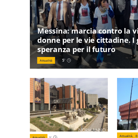
Messina: marcia contro la v
donne per le vie cittadine. I
speranza per il futuro
5
'
Attualità
Attualità,
E
Attualità
3
'