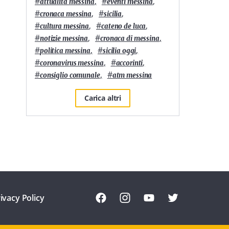
#
,
#
,
attualità messina
eventi messina
#
,
#
,
cronaca messina
sicilia
#
,
#
,
cultura messina
cateno de luca
#
,
#
,
notizie messina
cronaca di messina
#
,
#
,
politica messina
sicilia oggi
#
,
#
,
coronavirus messina
accorinti
#
,
#
consiglio comunale
atm messina
Carica altri
ivacy Policy