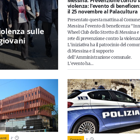
Messina. Prevenzione contro l
violenza: l’evento di benefice
il 25 novembre al Palacultura
Presentato questa mattina al Comune
Messina l’evento di beneficenza "In
iolenza sulle
Wheel Club dello Stretto di Messina e 
 giovani
rete di prevenzione contro la violenza
L'iniziativa ha il patrocinio del comu
di Messina e il supporto
dell'Amministrazione comunale.
L'evento ha…
venti
2
'
Cronaca
2
'