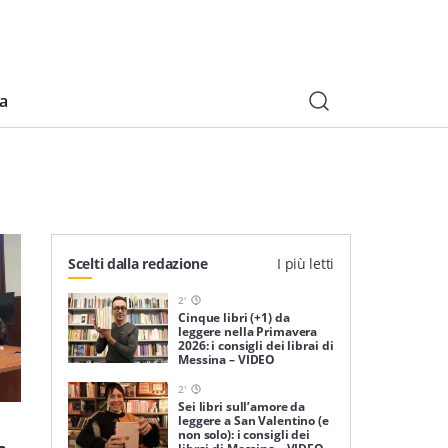
ia
Scelti dalla redazione
I più letti
2
'
Cinque libri (+1) da
leggere nella Primavera
2026: i consigli dei librai di
Messina – VIDEO
2
'
Sei libri sull’amore da
leggere a San Valentino (e
non solo): i consigli dei