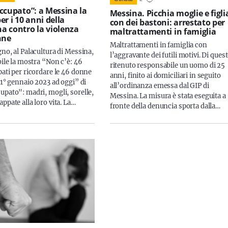
ccupato”: a Messina la
Messina. Picchia moglie e figli
r i 10 anni della
con dei bastoni: arrestato per
 contro la violenza
maltrattamenti in famiglia
nne
Maltrattamenti in famiglia con
no, al Palacultura di Messina,
l’aggravante dei futili motivi. Di quest
bile la mostra “Non c’è: 46
ritenuto responsabile un uomo di 25
pati per ricordare le 46 donne
anni, finito ai domiciliari in seguito
 1° gennaio 2023 ad oggi” di
all’ordinanza emessa dal GIP di
upato": madri, mogli, sorelle,
Messina. La misura è stata eseguita a
ppate alla loro vita. La…
fronte della denuncia sporta dalla…