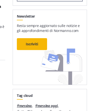
a
Newsletter
Resta sempre aggiornato sulle notizie e
o è
gli approfondimenti di Normanno.com
Iscriviti
Tag cloud
#
,
#
,
messina
messina oggi