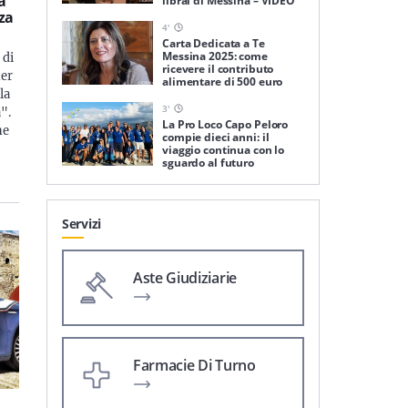
a
librai di Messina – VIDEO
nza
4
'
Carta Dedicata a Te
Messina 2025: come
 di
ricevere il contributo
ner
alimentare di 500 euro
la
3
'
".
La Pro Loco Capo Peloro
ne
compie dieci anni: il
viaggio continua con lo
sguardo al futuro
Servizi
Aste Giudiziarie
Farmacie Di Turno