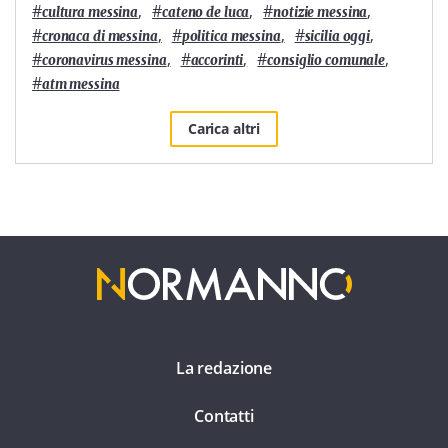
#
,
#
,
#
,
cultura messina
cateno de luca
notizie messina
#
,
#
,
#
,
cronaca di messina
politica messina
sicilia oggi
#
,
#
,
#
,
coronavirus messina
accorinti
consiglio comunale
#
atm messina
Carica altri
La redazione
Contatti