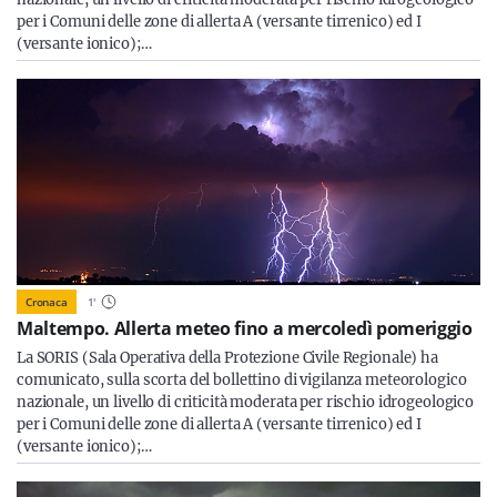
per i Comuni delle zone di allerta A (versante tirrenico) ed I
(versante ionico);…
Cronaca
1
'
Maltempo. Allerta meteo fino a mercoledì pomeriggio
La SORIS (Sala Operativa della Protezione Civile Regionale) ha
comunicato, sulla scorta del bollettino di vigilanza meteorologico
nazionale, un livello di criticità moderata per rischio idrogeologico
per i Comuni delle zone di allerta A (versante tirrenico) ed I
(versante ionico);…