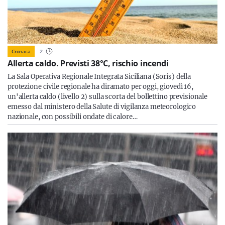
Cronaca
2
'
Allerta caldo. Previsti 38°C, rischio incendi
La Sala Operativa Regionale Integrata Siciliana (Soris) della
protezione civile regionale ha diramato per oggi, giovedì 16,
un'allerta caldo (livello 2) sulla scorta del bollettino previsionale
emesso dal ministero della Salute di vigilanza meteorologico
nazionale, con possibili ondate di calore…