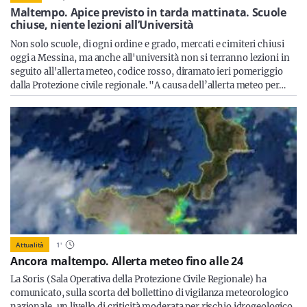
Sicilia
Maltempo. Apice previsto in tarda mattinata. Scuole
chiuse, niente lezioni all’Università
Non solo scuole, di ogni ordine e grado, mercati e cimiteri chiusi
oggi a Messina, ma anche all'università non si terranno lezioni in
seguito all'allerta meteo, codice rosso, diramato ieri pomeriggio
Servizi
dalla Protezione civile regionale. "A causa dell’allerta meteo per…
Resta sempre aggiornato con le ultime news, iscriviti alla
nostra newsletter
Iscriviti
Attualità
1
'
Ancora maltempo. Allerta meteo fino alle 24
La Soris (Sala Operativa della Protezione Civile Regionale) ha
comunicato, sulla scorta del bollettino di vigilanza meteorologico
nazionale, un livello di criticità moderata per rischio idrogeologico