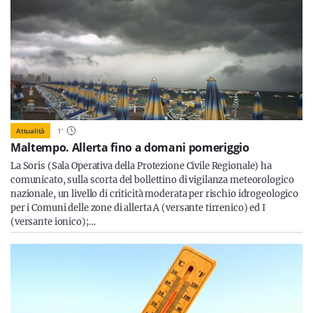
Attualità
1
'
Maltempo. Allerta fino a domani pomeriggio
La Soris (Sala Operativa della Protezione Civile Regionale) ha
comunicato, sulla scorta del bollettino di vigilanza meteorologico
nazionale, un livello di criticità moderata per rischio idrogeologico
per i Comuni delle zone di allerta A (versante tirrenico) ed I
(versante ionico);…