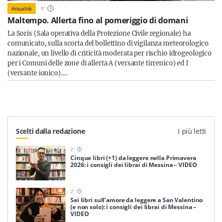
Attualità
1
'
Maltempo. Allerta fino al pomeriggio di domani
La Soris (Sala operativa della Protezione Civile regionale) ha
comunicato, sulla scorta del bollettino di vigilanza meteorologico
nazionale, un livello di criticità moderata per rischio idrogeologico
per i Comuni delle zone di allerta A (versante tirrenico) ed I
(versante ionico).…
Scelti dalla redazione
I più letti
2
'
Cinque libri (+1) da leggere nella Primavera
2026: i consigli dei librai di Messina – VIDEO
2
'
Sei libri sull’amore da leggere a San Valentino
(e non solo): i consigli dei librai di Messina –
VIDEO