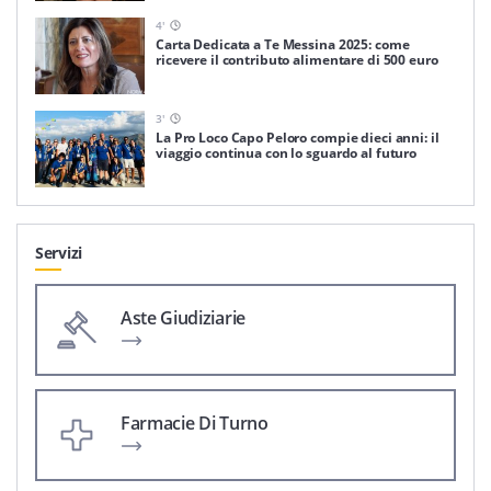
4
'
Carta Dedicata a Te Messina 2025: come
ricevere il contributo alimentare di 500 euro
3
'
La Pro Loco Capo Peloro compie dieci anni: il
viaggio continua con lo sguardo al futuro
Servizi
Aste Giudiziarie
Farmacie Di Turno