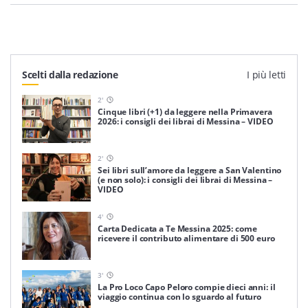
Scelti dalla redazione
I più letti
2
'
Cinque libri (+1) da leggere nella Primavera
2026: i consigli dei librai di Messina – VIDEO
2
'
Sei libri sull’amore da leggere a San Valentino
(e non solo): i consigli dei librai di Messina –
VIDEO
4
'
Carta Dedicata a Te Messina 2025: come
ricevere il contributo alimentare di 500 euro
3
'
La Pro Loco Capo Peloro compie dieci anni: il
viaggio continua con lo sguardo al futuro