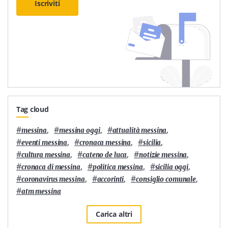
Iscriviti
Tag cloud
#
,
#
,
#
,
messina
messina oggi
attualità messina
#
,
#
,
#
,
eventi messina
cronaca messina
sicilia
#
,
#
,
#
,
cultura messina
cateno de luca
notizie messina
#
,
#
,
#
,
cronaca di messina
politica messina
sicilia oggi
#
,
#
,
#
,
coronavirus messina
accorinti
consiglio comunale
#
atm messina
Carica altri