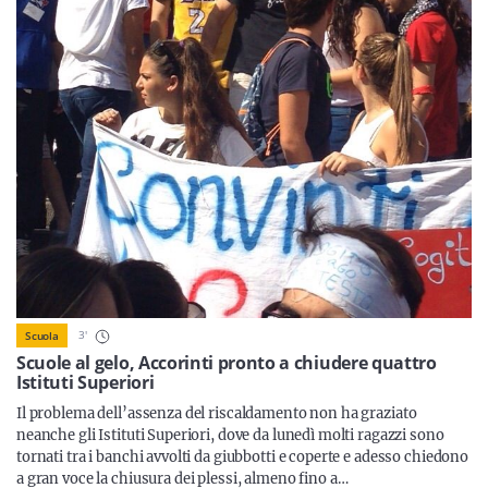
Sicilia
Servizi
Resta sempre aggiornato con le ultime news, iscriviti alla
nostra newsletter
Iscriviti
3
'
Scuola
Scuole al gelo, Accorinti pronto a chiudere quattro
Istituti Superiori
Il problema dell’assenza del riscaldamento non ha graziato
neanche gli Istituti Superiori, dove da lunedì molti ragazzi sono
tornati tra i banchi avvolti da giubbotti e coperte e adesso chiedono
a gran voce la chiusura dei plessi, almeno fino a…