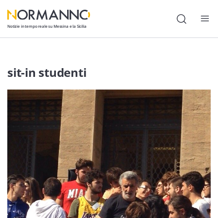
Notizie in tempo reale su Messina e la Sicilia
Attualità
sit-in studenti
Cronaca
Politica
Cultura
Lavoro
Società
Economia
Sport