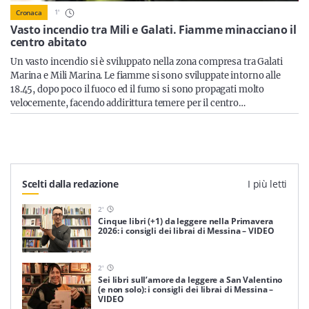
Sicilia
1
'
Cronaca
Vasto incendio tra Mili e Galati. Fiamme minacciano il
centro abitato
Un vasto incendio si è sviluppato nella zona compresa tra Galati
Servizi
Marina e Mili Marina. Le fiamme si sono sviluppate intorno alle
18.45, dopo poco il fuoco ed il fumo si sono propagati molto
velocemente, facendo addirittura temere per il centro…
Resta sempre aggiornato con le ultime news, iscriviti alla
nostra newsletter
Scelti dalla redazione
I più letti
Iscriviti
2
'
Cinque libri (+1) da leggere nella Primavera
2026: i consigli dei librai di Messina – VIDEO
2
'
Sei libri sull’amore da leggere a San Valentino
(e non solo): i consigli dei librai di Messina –
VIDEO