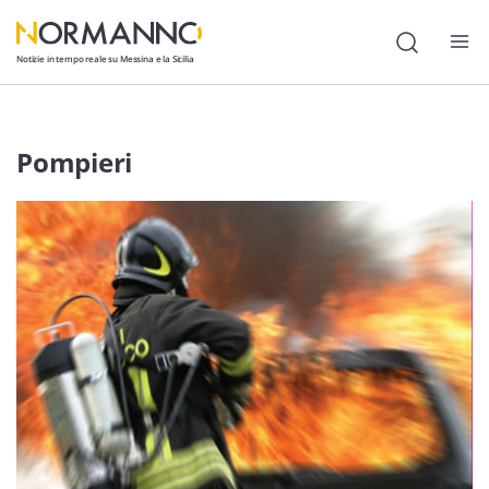
Notizie in tempo reale su Messina e la Sicilia
Attualità
Pompieri
Cronaca
Politica
Cultura
Lavoro
Società
Economia
Sport