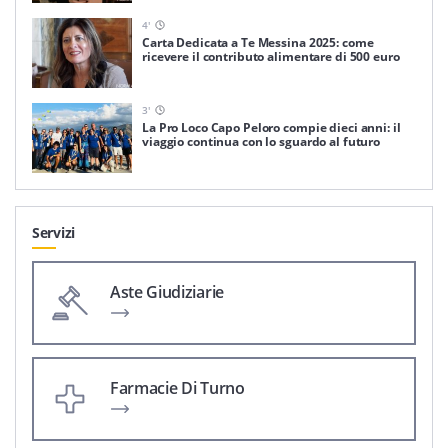
4
'
Carta Dedicata a Te Messina 2025: come
ricevere il contributo alimentare di 500 euro
3
'
La Pro Loco Capo Peloro compie dieci anni: il
viaggio continua con lo sguardo al futuro
Servizi
Aste Giudiziarie
Farmacie Di Turno