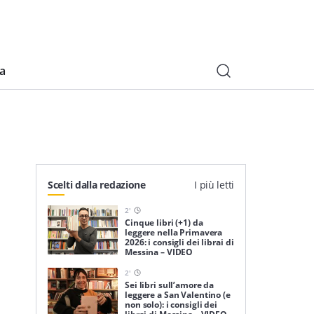
ia
Scelti dalla redazione
I più letti
2
'
Cinque libri (+1) da
leggere nella Primavera
2026: i consigli dei librai di
Messina – VIDEO
2
'
Sei libri sull’amore da
leggere a San Valentino (e
non solo): i consigli dei