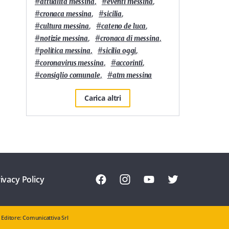
#
,
#
,
attualità messina
eventi messina
#
,
#
,
cronaca messina
sicilia
#
,
#
,
cultura messina
cateno de luca
#
,
#
,
notizie messina
cronaca di messina
#
,
#
,
politica messina
sicilia oggi
#
,
#
,
coronavirus messina
accorinti
#
,
#
consiglio comunale
atm messina
Carica altri
ivacy Policy
Editore: Comunicattiva Srl