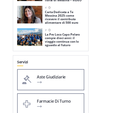
librai di Messina – VIDEO
4
'
Carta Dedicata a Te
Messina 2025: come
ricevere il contributo
alimentare di 500 euro
3
'
La Pro Loco Capo Peloro
compie dieci anni: il
viaggio continua con lo
sguardo al futuro
Servizi
Aste Giudiziarie
Farmacie Di Turno