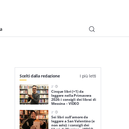
ia
Scelti dalla redazione
I più letti
2
'
Cinque libri (+1) da
leggere nella Primavera
2026: i consigli dei librai di
Messina – VIDEO
2
'
Sei libri sull’amore da
leggere a San Valentino (e
non solo): i consigli dei