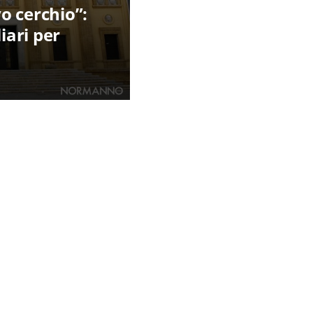
o cerchio”:
iari per