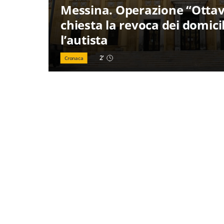
Messina. Operazione “Ottav
chiesta la revoca dei domicil
l’autista
2
'
Cronaca