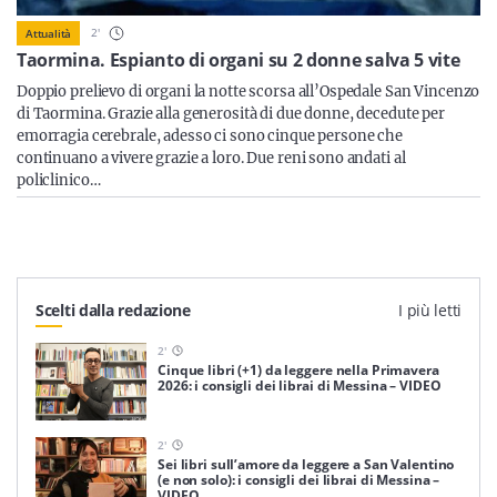
Sicilia
2
'
Attualità
Taormina. Espianto di organi su 2 donne salva 5 vite
Doppio prelievo di organi la notte scorsa all’Ospedale San Vincenzo
di Taormina. Grazie alla generosità di due donne, decedute per
Servizi
emorragia cerebrale, adesso ci sono cinque persone che
continuano a vivere grazie a loro. Due reni sono andati al
policlinico…
Resta sempre aggiornato con le ultime news, iscriviti alla
nostra newsletter
Iscriviti
Scelti dalla redazione
I più letti
2
'
Cinque libri (+1) da leggere nella Primavera
2026: i consigli dei librai di Messina – VIDEO
2
'
Sei libri sull’amore da leggere a San Valentino
(e non solo): i consigli dei librai di Messina –
VIDEO