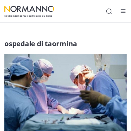
Notizie in tempo reale su Messina e la Sicilia
Attualità
ospedale di taormina
Cronaca
Politica
Cultura
Lavoro
Società
Economia
Sport