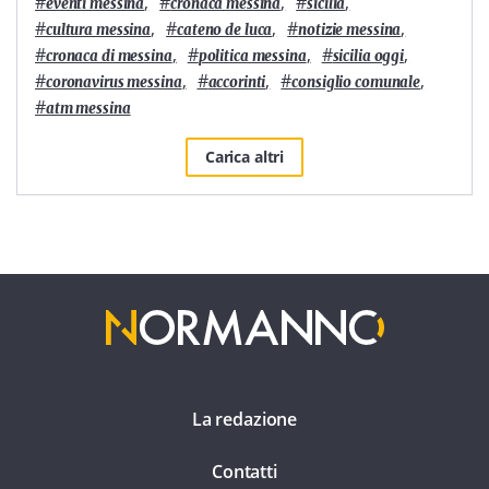
#
,
#
,
#
,
eventi messina
cronaca messina
sicilia
#
,
#
,
#
,
cultura messina
cateno de luca
notizie messina
#
,
#
,
#
,
cronaca di messina
politica messina
sicilia oggi
#
,
#
,
#
,
coronavirus messina
accorinti
consiglio comunale
#
atm messina
Carica altri
La redazione
Contatti