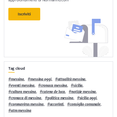
Iscriviti
Tag cloud
#
,
#
,
#
,
messina
messina oggi
attualità messina
#
,
#
,
#
,
eventi messina
cronaca messina
sicilia
#
,
#
,
#
,
cultura messina
cateno de luca
notizie messina
#
,
#
,
#
,
cronaca di messina
politica messina
sicilia oggi
#
,
#
,
#
,
coronavirus messina
accorinti
consiglio comunale
#
atm messina