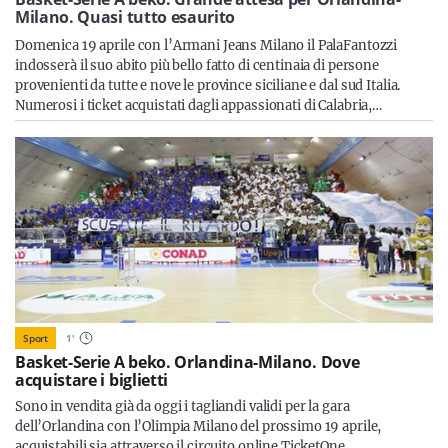
Sicilia
Milano. Quasi tutto esaurito
Domenica 19 aprile con l’Armani Jeans Milano il PalaFantozzi
indosserà il suo abito più bello fatto di centinaia di persone
provenienti da tutte e nove le province siciliane e dal sud Italia.
Numerosi i ticket acquistati dagli appassionati di Calabria,…
Servizi
Resta sempre aggiornato con le ultime news, iscriviti alla
nostra newsletter
Iscriviti
Sport
1
'
Basket-Serie A beko. Orlandina-Milano. Dove
acquistare i biglietti
Sono in vendita già da oggi i tagliandi validi per la gara
dell’Orlandina con l’Olimpia Milano del prossimo 19 aprile,
acquistabili sia attraverso il circuito online TicketOne,