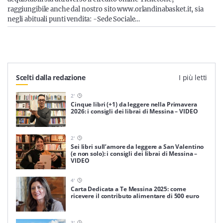
raggiungibile anche dal nostro sito www.orlandinabasket.it, sia
negli abituali punti vendita: -Sede Sociale…
Scelti dalla redazione
I più letti
2
'
Cinque libri (+1) da leggere nella Primavera
2026: i consigli dei librai di Messina – VIDEO
2
'
Sei libri sull’amore da leggere a San Valentino
(e non solo): i consigli dei librai di Messina –
VIDEO
4
'
Carta Dedicata a Te Messina 2025: come
ricevere il contributo alimentare di 500 euro
3
'