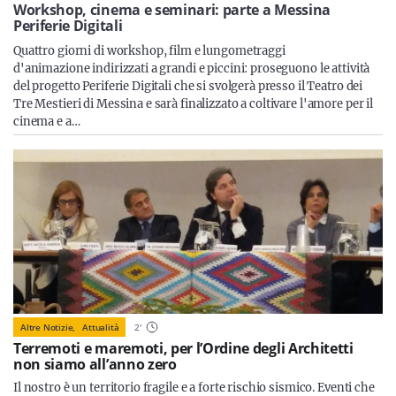
Sicilia
Workshop, cinema e seminari: parte a Messina
Periferie Digitali
Quattro giorni di workshop, film e lungometraggi
d'animazione indirizzati a grandi e piccini: proseguono le attività
del progetto Periferie Digitali che si svolgerà presso il Teatro dei
Servizi
Tre Mestieri di Messina e sarà finalizzato a coltivare l'amore per il
cinema e a…
Resta sempre aggiornato con le ultime news, iscriviti alla
nostra newsletter
Iscriviti
Altre Notizie,
Attualità
2
'
Terremoti e maremoti, per l’Ordine degli Architetti
non siamo all’anno zero
Il nostro è un territorio fragile e a forte rischio sismico. Eventi che