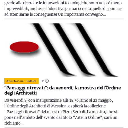
grazie alla ricerca e le innovazioni tecnologiche sono un po’ meno
imprevedibili, anche se l’obiettivo primario resta quello di puntare
ad attenuarne le conseguenze Un importante convegno…
Altre Notizie,
Cultura
1
'
“Paesaggi ritrovati”: da venerdì, la mostra dell’Ordine
degli Architetti
Da venerdì 8, con inaugurazione alle 18.30, sino al 22 maggio,
l'Ordine degli Architetti di Messina, ospiterà la collezione
"Paesaggi ritrovati" del maestro Piero Serboli. La mostra, che si
pone nell'ambito dell'evento dal titolo "Arte in Ordine", sarà un
richiamo…