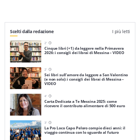
Scelti dalla redazione
I più letti
2
'
Cinque libri (+1) da leggere nella Primavera
2026: i consigli dei librai di Messina – VIDEO
2
'
Sei libri sull’amore da leggere a San Valentino
(e non solo): i consigli dei librai di Messina –
VIDEO
4
'
Carta Dedicata a Te Messina 2025: come
ricevere il contributo alimentare di 500 euro
3
'
La Pro Loco Capo Peloro compie dieci anni: il
viaggio continua con lo sguardo al futuro