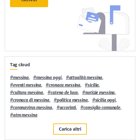
Tag cloud
#
,
#
,
#
,
messina
messina oggi
attualità messina
#
,
#
,
#
,
eventi messina
cronaca messina
sicilia
#
,
#
,
#
,
cultura messina
cateno de luca
notizie messina
#
,
#
,
#
,
cronaca di messina
politica messina
sicilia oggi
#
,
#
,
#
,
coronavirus messina
accorinti
consiglio comunale
#
atm messina
Carica altri