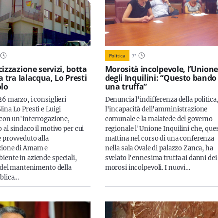
Politica
7
'
izzazione servizi, botta
Morosità incolpevole, l’Union
a tra Ialacqua, Lo Presti
degli Inquilini: “Questo bando
olo
una truffa”
26 marzo, i consiglieri
Denuncia l'indifferenza della politica
ina Lo Presti e Luigi
l'incapacità dell'amministrazione
 con un'interrogazione,
comunale e la malafede del governo
 al sindaco il motivo per cui
regionale l'Unione Inquilini che, que
 provveduto alla
mattina nel corso di una conferenza
zione di Amam e
nella sala Ovale di palazzo Zanca, ha
ente in aziende speciali,
svelato l'ennesima truffa ai danni dei
a del mantenimento della
morosi incolpevoli. I nuovi…
blica…