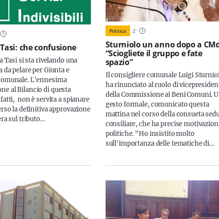
Politica
2
'
Sturniolo un anno dopo a CM
 Tasi: che confusione
“Sciogliete il gruppo e fate
 Tasi si sta rivelando una
spazio”
a da pelare per Giunta e
Il consigliere comunale Luigi Sturnio
 comunale. L'ennesima
ha rinunciato al ruolo di vicepresiden
e al Bilancio di questa
della Commissione ai Beni Comuni. 
fatti, non è servita a spianare
gesto formale, comunicato questa
erso la definitiva approvazione
mattina nel corso della consueta sed
era sul tributo…
consiliare, che ha precise motivazion
politiche. "Ho insistito molto
sull'importanza delle tematiche di…