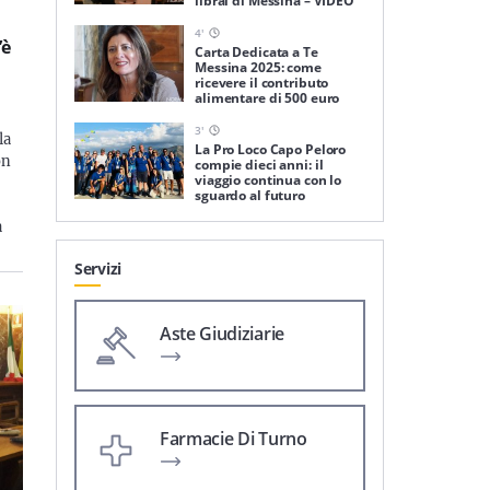
librai di Messina – VIDEO
4
'
’è
Carta Dedicata a Te
Messina 2025: come
ricevere il contributo
alimentare di 500 euro
3
'
la
La Pro Loco Capo Peloro
on
compie dieci anni: il
viaggio continua con lo
sguardo al futuro
a
Servizi
Aste Giudiziarie
Farmacie Di Turno