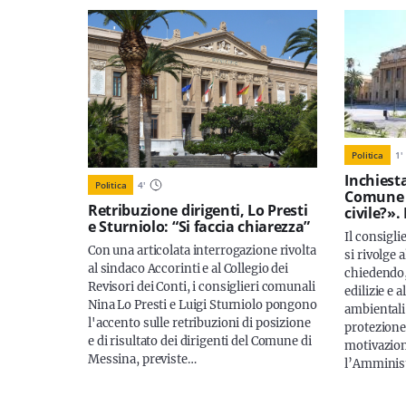
Politica
1
'
Inchiesta
Politica
4
'
Comune n
Retribuzione dirigenti, Lo Presti
civile?».
e Sturniolo: “Si faccia chiarezza”
Il consigli
Con una articolata interrogazione rivolta
si rivolge 
al sindaco Accorinti e al Collegio dei
chiedendo, 
Revisori dei Conti, i consiglieri comunali
edilizie e a
Nina Lo Presti e Luigi Sturniolo pongono
ambientali
l'accento sulle retribuzioni di posizione
protezione 
e di risultato dei dirigenti del Comune di
motivazion
Messina, previste…
l’Amminis