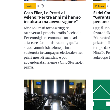
Politica
3
'
Politica
2
'
Caso Eller, Lo Presti al
Sì del C
veleno:”Per tre anni mi hanno
“Garante
insultata ma avevo ragione”
persone p
Nina Lo Presti torna a ruggire.
Oggi il Co
Attraverso il proprio profilo facebook,
favore dell
l’ex consigliere comunale torna ad
"Garante d
attaccare l’amministrazione, quella
private del
stessa amministrazione prima
tempo dai C
sostenuta in campagna elettorale e nei
Nina Lo Pre
primi mesi di mandato e poi
aula dopo 
abbandonata insieme a Gino Sturniolo,
prima…