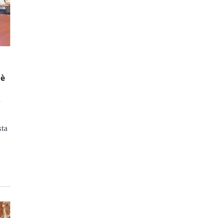
e
 è
,
sta