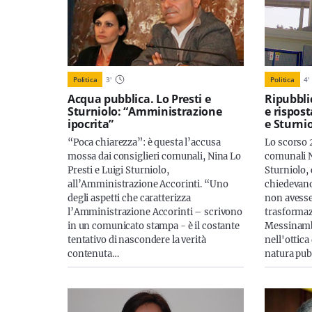
Politica
3
'
Politica
4
'
Acqua pubblica. Lo Presti e
Ripubblic
Sturniolo: “Amministrazione
e rispost
ipocrita”
e Sturni
“Poca chiarezza”: è questa l’accusa
Lo scorso 
mossa dai consiglieri comunali, Nina Lo
comunali N
Presti e Luigi Sturniolo,
Sturniolo,
all’Amministrazione Accorinti. “Uno
chiedevano
degli aspetti che caratterizza
non avesse
l’Amministrazione Accorinti – scrivono
trasforma
in un comunicato stampa - è il costante
Messinambi
tentativo di nascondere la verità
nell'ottic
contenuta…
natura pub