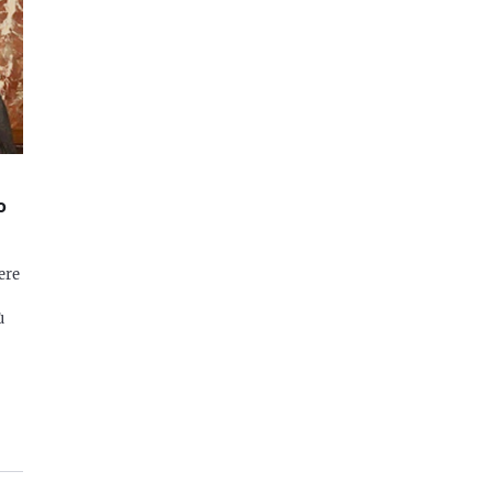
o
ere
ù