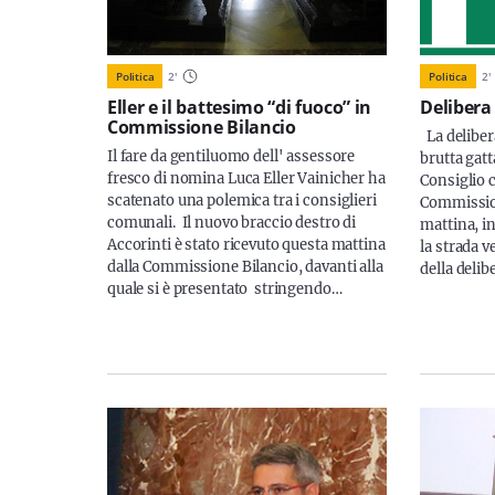
Politica
2
'
Politica
2
'
Eller e il battesimo “di fuoco” in
Delibera
Commissione Bilancio
La delibera
Il fare da gentiluomo dell' assessore
brutta gatt
fresco di nomina Luca Eller Vainicher ha
Consiglio
scatenato una polemica tra i consiglieri
Commission
comunali. Il nuovo braccio destro di
mattina, in
Accorinti è stato ricevuto questa mattina
la strada v
dalla Commissione Bilancio, davanti alla
della delib
quale si è presentato stringendo…