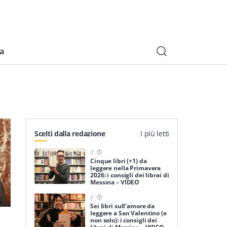
ia
Scelti dalla redazione
I più letti
2
'
Cinque libri (+1) da
leggere nella Primavera
2026: i consigli dei librai di
Messina – VIDEO
2
'
Sei libri sull’amore da
leggere a San Valentino (e
non solo): i consigli dei