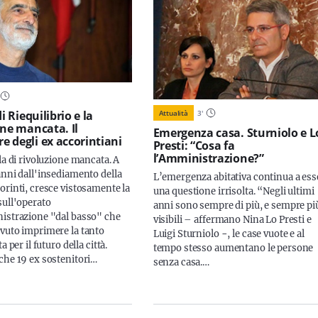
Attualità
3
'
di Riequilibrio e la
one mancata. Il
Emergenza casa. Sturniolo e L
 degli ex accorintiani
Presti: “Cosa fa
l’Amministrazione?”
la di rivoluzione mancata. A
anni dall'insediamento della
L’emergenza abitativa continua a ess
orinti, cresce vistosamente la
una questione irrisolta. “Negli ultimi
sull'operato
anni sono sempre di più, e sempre pi
istrazione "dal basso" che
visibili – affermano Nina Lo Presti e
vuto imprimere la tanto
Luigi Sturniolo −, le case vuote e al
a per il futuro della città.
tempo stesso aumentano le persone
che 19 ex sostenitori…
senza casa.…