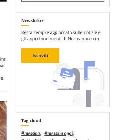
Newsletter
Resta sempre aggiornato sulle notizie e
gli approfondimenti di Normanno.com
Iscriviti
timi
mai
on
Tag cloud
#
,
#
,
messina
messina oggi