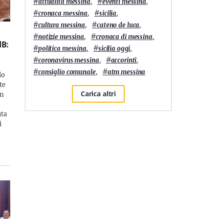
#
,
#
,
attualità messina
eventi messina
#
,
#
,
cronaca messina
sicilia
#
,
#
,
cultura messina
cateno de luca
#
,
#
,
notizie messina
cronaca di messina
dB:
#
,
#
,
politica messina
sicilia oggi
#
,
#
,
coronavirus messina
accorinti
#
,
#
consiglio comunale
atm messina
lo
te
Carica altri
Un
uta
i