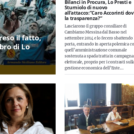
Bilanci in Procura, Lo Presti e
Sturniolo di nuovo
all’attacco:”Caro Accorinti dov
la trasparenza?”
Lasciarono il gruppo consiliare di
Cambiamo Messina dal Basso nel
so il fatto,
settembre 2014 e lo fecero sbattendo 
bro di Lo
porta, entrando in aperta polemica c
quell’amministrazione comunale
sostenuta a spada tratta in campagna
elettorale, proprio per i contrasti sull
gestione economica dell’Ente.…