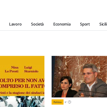
Lavoro
Società
Economia
Sport
Sicil
Politica
6
'