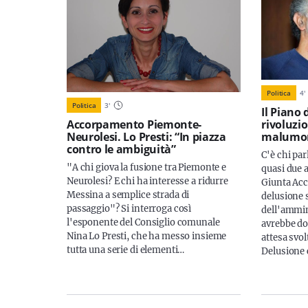
Politica
4
'
Politica
3
'
Il Piano 
Accorpamento Piemonte-
rivoluzi
Neurolesi. Lo Presti: “In piazza
malumore
contro le ambiguità”
C'è chi par
"A chi giova la fusione tra Piemonte e
quasi due 
Neurolesi? E chi ha interesse a ridurre
Giunta Acc
Messina a semplice strada di
delusione 
passaggio"? Si interroga così
dell'ammin
l'esponente del Consiglio comunale
avrebbe do
Nina Lo Presti, che ha messo insieme
attesa svolt
tutta una serie di elementi…
Delusione 