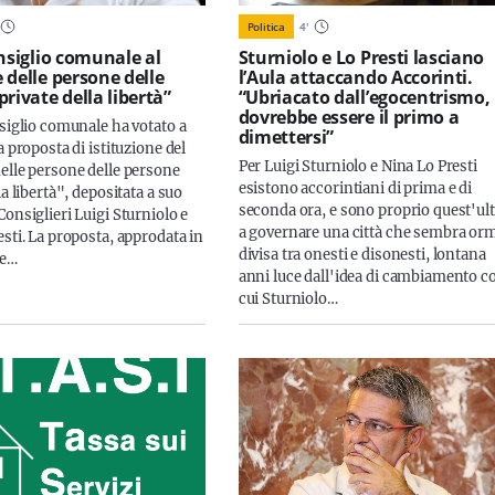
Politica
4
'
onsiglio comunale al
Sturniolo e Lo Presti lasciano
 delle persone delle
l’Aula attaccando Accorinti.
rivate della libertà”
“Ubriacato dall’egocentrismo,
dovrebbe essere il primo a
nsiglio comunale ha votato a
dimettersi”
a proposta di istituzione del
Per Luigi Sturniolo e Nina Lo Presti
elle persone delle persone
esistono accorintiani di prima e di
la libertà", depositata a suo
seconda ora, e sono proprio quest'ul
onsiglieri Luigi Sturniolo e
a governare una città che sembra or
sti. La proposta, approdata in
divisa tra onesti e disonesti, lontana
le…
anni luce dall'idea di cambiamento c
cui Sturniolo…