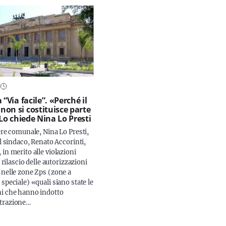
 “Via facile”. «Perché il
on si costituisce parte
 Lo chiede Nina Lo Presti
ere comunale, Nina Lo Presti,
al sindaco, Renato Accorinti,
in merito alle violazioni
l rilascio delle autorizzazioni
 nelle zone Zps (zone a
speciale) «quali siano state le
i che hanno indotto
trazione…