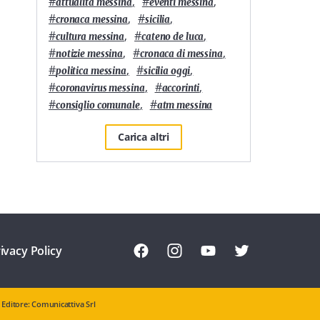
#
,
#
,
attualità messina
eventi messina
#
,
#
,
cronaca messina
sicilia
#
,
#
,
cultura messina
cateno de luca
#
,
#
,
notizie messina
cronaca di messina
#
,
#
,
politica messina
sicilia oggi
#
,
#
,
coronavirus messina
accorinti
#
,
#
consiglio comunale
atm messina
Carica altri
ivacy Policy
Editore: Comunicattiva Srl