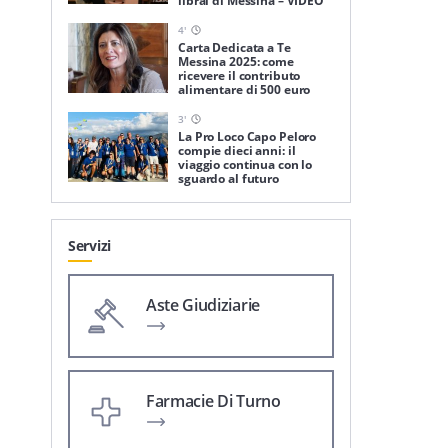
librai di Messina – VIDEO
4
'
Carta Dedicata a Te
Messina 2025: come
ricevere il contributo
alimentare di 500 euro
3
'
La Pro Loco Capo Peloro
compie dieci anni: il
viaggio continua con lo
sguardo al futuro
Servizi
Aste Giudiziarie
Farmacie Di Turno