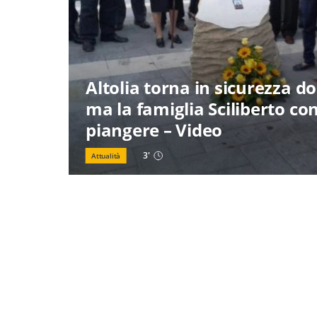
Altolia torna in sicurezza do
ma la famiglia Sciliberto co
piangere – Video
3
'
Attualità