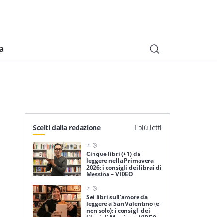
ia
Scelti dalla redazione
I più letti
2
'
Cinque libri (+1) da
leggere nella Primavera
2026: i consigli dei librai di
Messina – VIDEO
2
'
Sei libri sull’amore da
leggere a San Valentino (e
non solo): i consigli dei