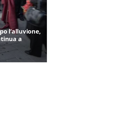
po l’alluvione,
ntinua a