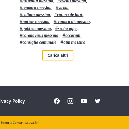
#
,
#
,
attualità messina
eventi messina
#
,
#
,
cronaca messina
sicilia
#
,
#
,
cultura messina
cateno de luca
#
,
#
,
notizie messina
cronaca di messina
#
,
#
,
politica messina
sicilia oggi
#
,
#
,
coronavirus messina
accorinti
#
,
#
consiglio comunale
atm messina
Carica altri
ivacy Policy
Editore: Comunicattiva Srl