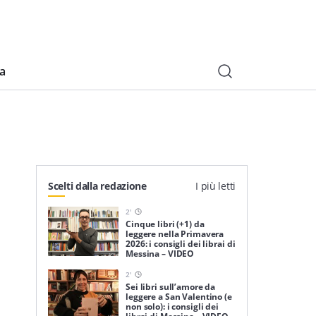
ia
Scelti dalla redazione
I più letti
2
'
Cinque libri (+1) da
leggere nella Primavera
2026: i consigli dei librai di
Messina – VIDEO
2
'
Sei libri sull’amore da
leggere a San Valentino (e
non solo): i consigli dei