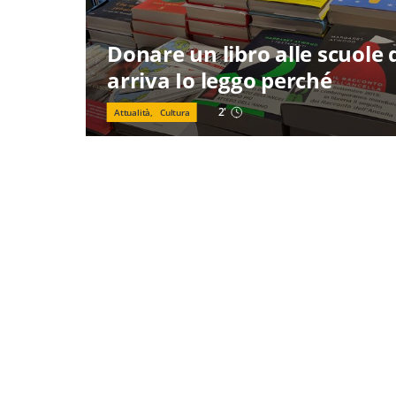
Donare un libro alle scuole 
arriva Io leggo perché
2
'
Attualità,
Cultura