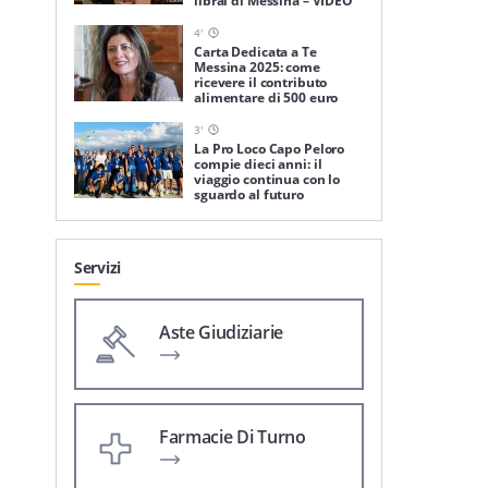
librai di Messina – VIDEO
4
'
Carta Dedicata a Te
Messina 2025: come
ricevere il contributo
alimentare di 500 euro
3
'
La Pro Loco Capo Peloro
compie dieci anni: il
viaggio continua con lo
sguardo al futuro
Servizi
Aste Giudiziarie
Farmacie Di Turno