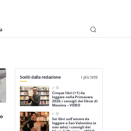
ia
Scelti dalla redazione
I più letti
2
'
Cinque libri (+1) da
leggere nella Primavera
2026: i consigli dei librai di
Messina – VIDEO
2
'
no
Sei libri sull’amore da
leggere a San Valentino (e
non solo): i consigli dei