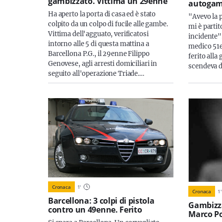
gambizzato. Vittima un 29enne
autogam
Ha aperto la porta di casa ed è stato
"Avevo la p
colpito da un colpo di fucile alle gambe.
mi è partit
Vittima dell'agguato, verificatosi
incidente".
intorno alle 5 di questa mattina a
medico 51e
Barcellona P.G., il 29enne Filippo
ferito alla
Genovese, agli arresti domiciliari in
scendeva d
seguito all'operazione Triade.…
Cronaca
1
'
Cronaca
1
'
Barcellona: 3 colpi di pistola
Gambizza
contro un 49enne. Ferito
Marco P