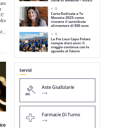
librai di Messina – VIDEO
zato
4
'
r
Carta Dedicata a Te
 E’
Messina 2025: come
adra
ricevere il contributo
alimentare di 500 euro
 è…
3
'
La Pro Loco Capo Peloro
compie dieci anni: il
viaggio continua con lo
sguardo al futuro
Servizi
Aste Giudiziarie
Farmacie Di Turno
ico