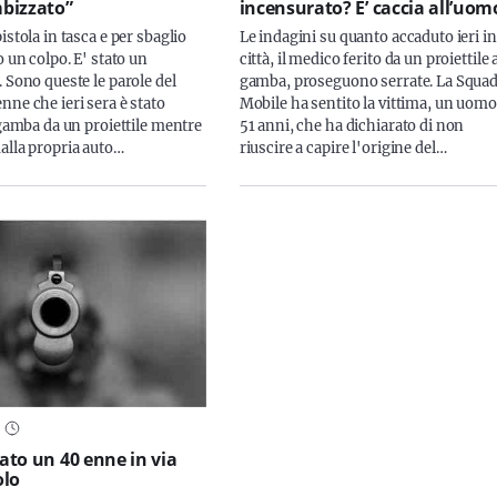
bizzato”
incensurato? E’ caccia all’uom
istola in tasca e per sbaglio
Le indagini su quanto accaduto ieri in
o un colpo. E' stato un
città, il medico ferito da un proiettile 
 Sono queste le parole del
gamba, proseguono serrate. La Squa
nne che ieri sera è stato
Mobile ha sentito la vittima, un uomo
 gamba da un proiettile mentre
51 anni, che ha dichiarato di non
alla propria auto…
riuscire a capire l'origine del…
to un 40 enne in via
olo