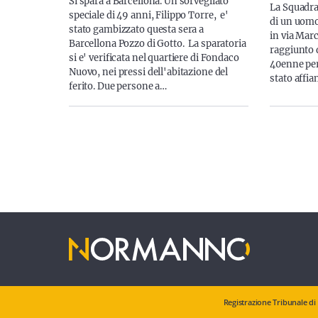
Si spara a Barcellona. Un sorvegliato
La Squadra
speciale di 49 anni, Filippo Torre, e'
di un uomo 
stato gambizzato questa sera a
in via Marc
Barcellona Pozzo di Gotto. La sparatoria
raggiunto d
si e' verificata nel quartiere di Fondaco
40enne per
Nuovo, nei pressi dell'abitazione del
stato affi
ferito. Due persone a…
Registrazione Tribunale di