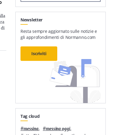
o
alla
Newsletter
dra
 di
Resta sempre aggiornato sulle notizie e
gli approfondimenti di Normanno.com
Iscriviti
Tag cloud
#
,
#
,
messina
messina oggi