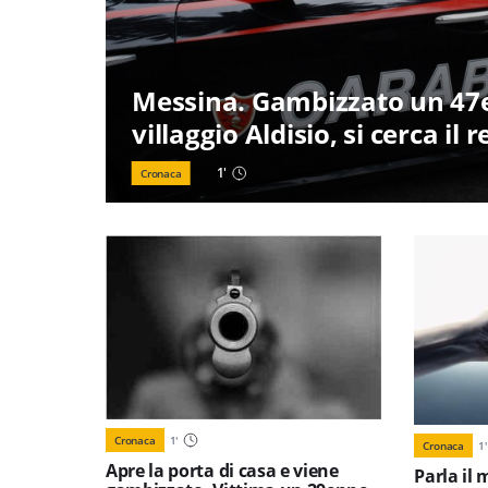
Messina. Gambizzato un 47
villaggio Aldisio, si cerca il
1
'
Cronaca
Cronaca
1
'
Cronaca
1
'
Apre la porta di casa e viene
Parla il 