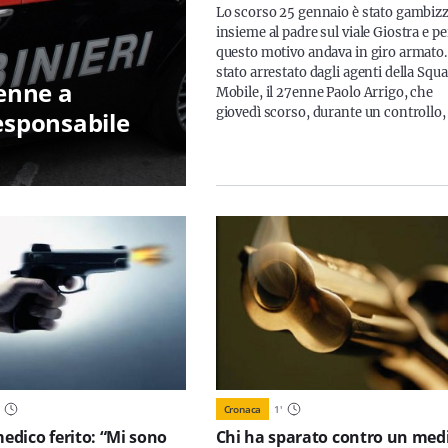
Lo scorso 25 gennaio è stato gambiz
insieme al padre sul viale Giostra e pe
questo motivo andava in giro armato.
stato arrestato dagli agenti della Squ
enne a
Mobile, il 27enne Paolo Arrigo, che
giovedì scorso, durante un controllo,
 responsabile
Cronaca
1
'
medico ferito: “Mi sono
Chi ha sparato contro un med