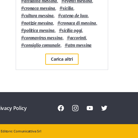
#
,
#
,
attualità messina
eventi messina
#
,
#
,
cronaca messina
sicilia
#
,
#
,
cultura messina
cateno de luca
#
,
#
,
notizie messina
cronaca di messina
#
,
#
,
politica messina
sicilia oggi
#
,
#
,
coronavirus messina
accorinti
#
,
#
consiglio comunale
atm messina
Carica altri
ivacy Policy
Editore: Comunicattiva Srl