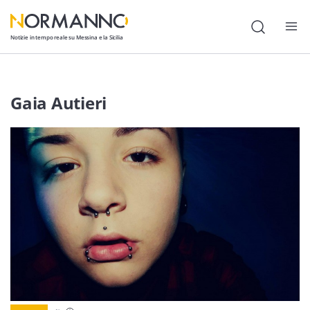
Notizie in tempo reale su Messina e la Sicilia
Attualità
Gaia Autieri
Cronaca
Politica
Cultura
Lavoro
Società
Economia
Sport