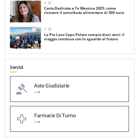
4
'
Carta Dedicata a Te Messina 2025: come
ricevere il contributo alimentare di 500 euro
3
'
La Pro Loco Capo Peloro compie dieci anni: il
viaggio continua con lo sguardo al futuro
Servizi
Aste Giudiziarie
Farmacie Di Turno