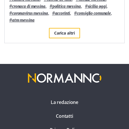
#
,
#
,
#
,
cronaca di messina
politica messina
sicilia oggi
#
,
#
,
#
,
coronavirus messina
accorinti
consiglio comunale
#
atm messina
Carica altri
La redazione
Contatti