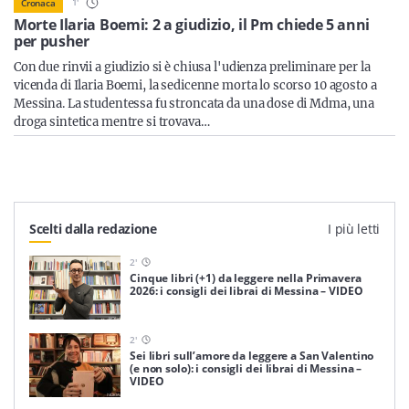
Sicilia
1
'
Cronaca
Morte Ilaria Boemi: 2 a giudizio, il Pm chiede 5 anni
per pusher
Con due rinvii a giudizio si è chiusa l'udienza preliminare per la
vicenda di Ilaria Boemi, la sedicenne morta lo scorso 10 agosto a
Servizi
Messina. La studentessa fu stroncata da una dose di Mdma, una
droga sintetica mentre si trovava…
Resta sempre aggiornato con le ultime news, iscriviti alla
nostra newsletter
Scelti dalla redazione
I più letti
Iscriviti
2
'
Cinque libri (+1) da leggere nella Primavera
2026: i consigli dei librai di Messina – VIDEO
2
'
Sei libri sull’amore da leggere a San Valentino
(e non solo): i consigli dei librai di Messina –
VIDEO