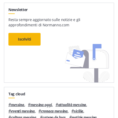
Newsletter
Resta sempre aggiornato sulle notizie e gli
approfondimenti di Normanno.com
Iscriviti
Tag cloud
#
,
#
,
#
,
messina
messina oggi
attualità messina
#
,
#
,
#
,
eventi messina
cronaca messina
sicilia
#
,
#
,
#
,
cultura messina
cateno de luca
notizie messina