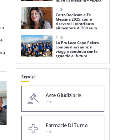
librai di Messina – VIDEO
4
'
Carta Dedicata a Te
Messina 2025: come
ricevere il contributo
no
alimentare di 500 euro
3
'
le
La Pro Loco Capo Peloro
compie dieci anni: il
viaggio continua con lo
ura.
sguardo al futuro
Servizi
Aste Giudiziarie
Farmacie Di Turno