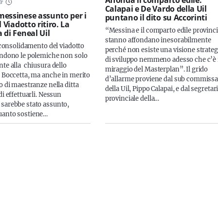
3
'
Calapai e De Vardo della Uil
essinese assunto per i
puntano il dito su Accorinti
l Viadotto ritiro. La
“Messina e il comparto edile provinci
 di Feneal Uil
stanno affondano inesorabilmente
i consolidamento del viadotto
perché non esiste una visione strateg
endono le polemiche non solo
di sviluppo nemmeno adesso che c’è 
nte alla chiusura dello
miraggio del Masterplan”. Il grido
i Boccetta, ma anche in merito
d’allarme proviene dal sub commissa
o di maestranze nella ditta
della Uil, Pippo Calapai, e dal segretar
di effettuarli. Nessun
provinciale della…
sarebbe stato assunto,
uanto sostiene…