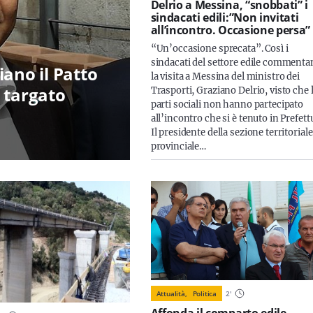
Delrio a Messina, “snobbati” i
sindacati edili:”Non invitati
all’incontro. Occasione persa”
“Un’occasione sprecata”. Così i
sindacati del settore edile commenta
ciano il Patto
la visita a Messina del ministro dei
 targato
Trasporti, Graziano Delrio, visto che 
parti sociali non hanno partecipato
all’incontro che si è tenuto in Prefett
Il presidente della sezione territoriale
provinciale…
Attualità,
Politica
2
'
Affonda il comparto edile.