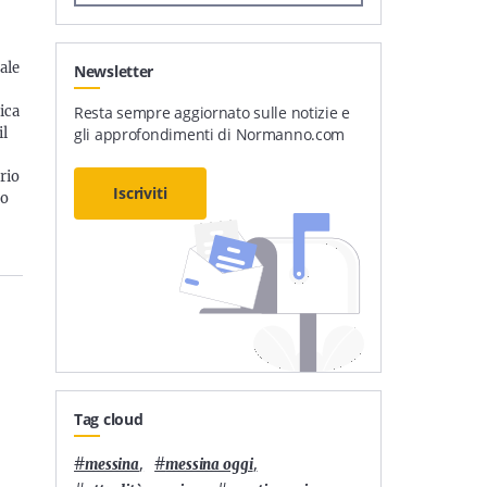
ale
Newsletter
Resta sempre aggiornato sulle notizie e
ica
gli approfondimenti di Normanno.com
il
rio
Iscriviti
io
Tag cloud
#
,
#
,
messina
messina oggi