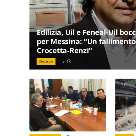
Edilizia, Uil e Feneal-Uil boc
per Messina: “Un fallimento
Crocetta-Renzi”
3
'
Sindacale