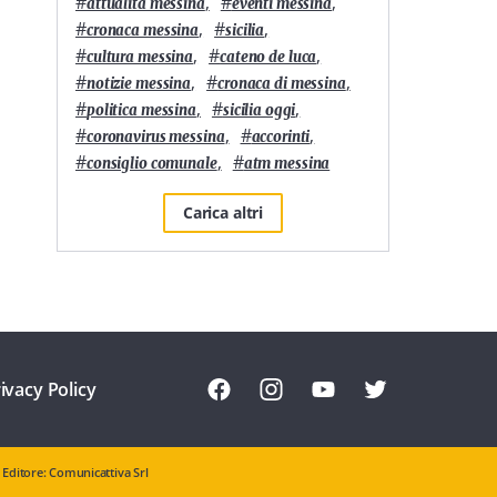
#
,
#
,
attualità messina
eventi messina
#
,
#
,
cronaca messina
sicilia
#
,
#
,
cultura messina
cateno de luca
#
,
#
,
notizie messina
cronaca di messina
#
,
#
,
politica messina
sicilia oggi
#
,
#
,
coronavirus messina
accorinti
#
,
#
consiglio comunale
atm messina
Carica altri
ivacy Policy
Editore: Comunicattiva Srl