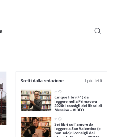
ia
Scelti dalla redazione
I più letti
2
'
Cinque libri (+1) da
leggere nella Primavera
2026: i consigli dei librai di
Messina – VIDEO
2
'
Sei libri sull’amore da
leggere a San Valentino (e
non solo): i consigli dei