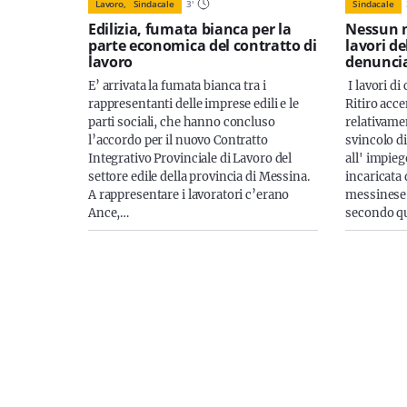
Lavoro,
Sindacale
3
'
Sindacale
Edilizia, fumata bianca per la
Nessun m
parte economica del contratto di
lavori de
lavoro
denuncia
E’ arrivata la fumata bianca tra i
I lavori d
rappresentanti delle imprese edili e le
Ritiro acc
parti sociali, che hanno concluso
relativame
l’accordo per il nuovo Contratto
svincolo d
Integrativo Provinciale di Lavoro del
all' impieg
settore edile della provincia di Messina.
incaricata 
A rappresentare i lavoratori c’erano
messinese 
Ance,…
secondo q