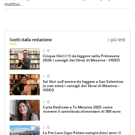
mattina…
Scelti dalla redazione
I più letti
2
'
Cinque libri (+1) da leggere nella Primavera
2026: i consigli dei librai di Messina – VIDEO
2
'
Sei libri sull’amore da leggere a San Valentino
(e non solo): i consigli dei librai di Messina –
VIDEO
4
'
Carta Dedicata a Te Messina 2025: come
ricevere il contributo alimentare di 500 euro
3
'
La Pro Loco Capo Peloro compie dieci anni: il