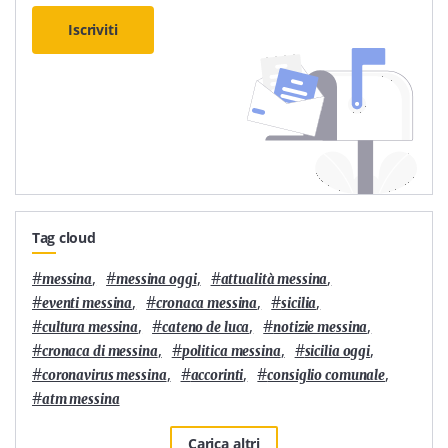
Iscriviti
Tag cloud
#
,
#
,
#
,
messina
messina oggi
attualità messina
#
,
#
,
#
,
eventi messina
cronaca messina
sicilia
#
,
#
,
#
,
cultura messina
cateno de luca
notizie messina
#
,
#
,
#
,
cronaca di messina
politica messina
sicilia oggi
#
,
#
,
#
,
coronavirus messina
accorinti
consiglio comunale
#
atm messina
Carica altri