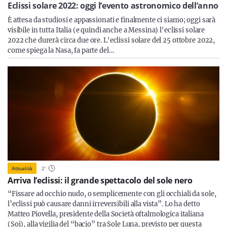
Sicilia
Eclissi solare 2022: oggi l’evento astronomico dell’anno
È attesa da studiosi e appassionati e finalmente ci siamo; oggi sarà
visibile in tutta Italia (e quindi anche a Messina) l'eclissi solare
2022 che durerà circa due ore. L'eclissi solare del 25 ottobre 2022,
come spiega la Nasa, fa parte del…
Servizi
Resta sempre aggiornato con le ultime news, iscriviti alla
nostra newsletter
Iscriviti
Attualità
2
'
Arriva l’eclissi: il grande spettacolo del sole nero
“Fissare ad occhio nudo, o semplicemente con gli occhiali da sole,
l’eclissi può causare danni irreversibili alla vista”. Lo ha detto
Matteo Piovella, presidente della Società oftalmologica italiana
(Soi), alla vigilia del “bacio” tra Sole Luna, previsto per questa