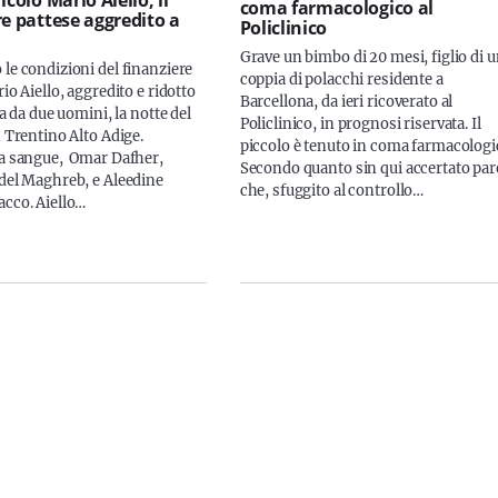
coma farmacologico al
re pattese aggredito a
Policlinico
Grave un bimbo di 20 mesi, figlio di 
 le condizioni del finanziere
coppia di polacchi residente a
rio Aiello, aggredito e ridotto
Barcellona, da ieri ricoverato al
ita da due uomini, la notte del
Policlinico, in prognosi riservata. Il
n Trentino Alto Adige.
piccolo è tenuto in coma farmacologi
 a sangue, Omar Dafher,
Secondo quanto sin qui accertato par
 del Maghreb, e Aleedine
che, sfuggito al controllo…
acco. Aiello…