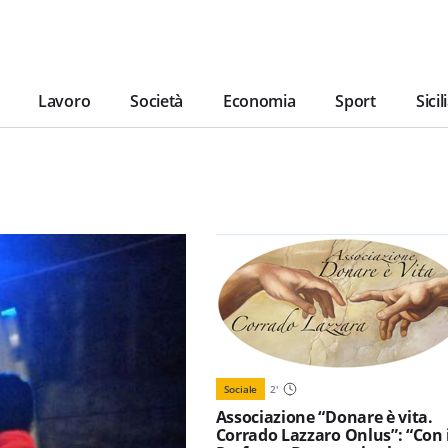
Lavoro
Società
Economia
Sport
Sicil
Sociale
2
'
Associazione “Donare è vita.
Corrado Lazzaro Onlus”: “Con 