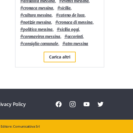
#
,
#
,
attualità messina
eventi messina
#
,
#
,
cronaca messina
sicilia
#
,
#
,
cultura messina
cateno de luca
#
,
#
,
notizie messina
cronaca di messina
#
,
#
,
politica messina
sicilia oggi
#
,
#
,
coronavirus messina
accorinti
#
,
#
consiglio comunale
atm messina
Carica altri
ivacy Policy
Editore: Comunicattiva Srl