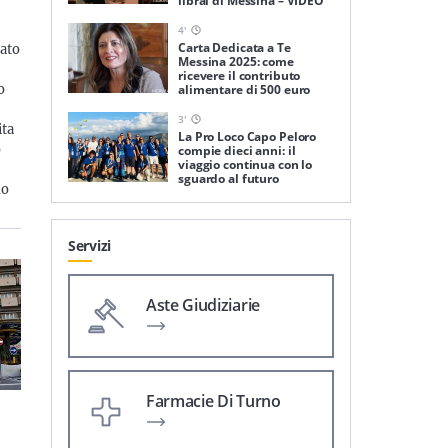
librai di Messina – VIDEO
4
'
Carta Dedicata a Te
ato
Messina 2025: come
ricevere il contributo
alimentare di 500 euro
o
3
'
ita
La Pro Loco Capo Peloro
o
compie dieci anni: il
viaggio continua con lo
sguardo al futuro
do
Servizi
Aste Giudiziarie
Farmacie Di Turno