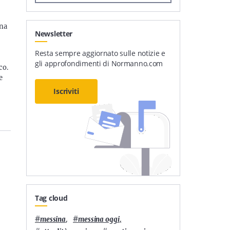
una
Newsletter
Resta sempre aggiornato sulle notizie e
gli approfondimenti di Normanno.com
co.
e
Iscriviti
Tag cloud
#
,
#
,
messina
messina oggi