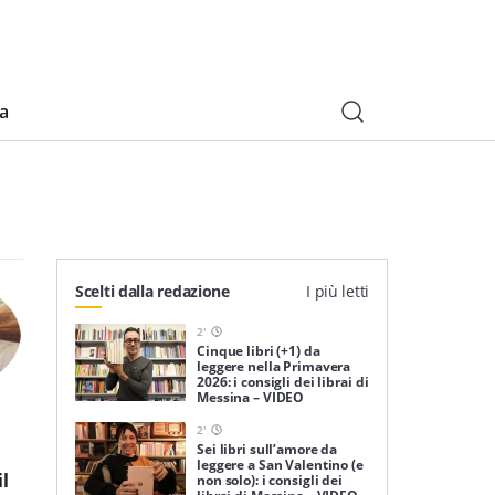
ia
Scelti dalla redazione
I più letti
2
'
Cinque libri (+1) da
leggere nella Primavera
2026: i consigli dei librai di
Messina – VIDEO
2
'
Sei libri sull’amore da
leggere a San Valentino (e
il
non solo): i consigli dei