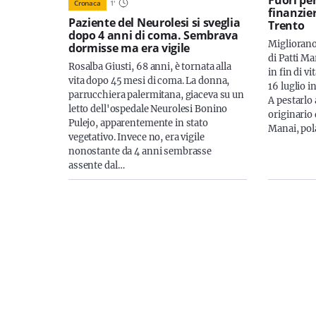
Cronaca
1
'
finanzie
Paziente del Neurolesi si sveglia
Trento
dopo 4 anni di coma. Sembrava
Migliorano
dormisse ma era vigile
di Patti Ma
Rosalba Giusti, 68 anni, è tornata alla
in fin di v
vita dopo 45 mesi di coma. La donna,
16 luglio i
parrucchiera palermitana, giaceva su un
A pestarlo
letto dell'ospedale Neurolesi Bonino
originario
Pulejo, apparentemente in stato
Manai, pol
vegetativo. Invece no, era vigile
nonostante da 4 anni sembrasse
assente dal…