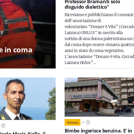
Professor Bramanti solo
disguido dialettico”
Riceviamo e pubblichiamo il comunic
dell'associazione di
volontariato “Donare è Vita” (Corrad
Lazzara) ONLUS" in merito alla
notizia di una donna palermitana usc
dal coma dopo essere rimasta quattr
e in coma
anni in stato di coma vegetativo.
L’associazione “Donare è vita. Corra
Lazzara Onlus”…
Cronaca
1
'
Bimbo ingerisce benzina. E’ in
icolo Mario Aiello, il