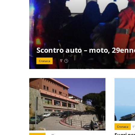
Scontro auto – moto, 29enn
1
'
Cronaca
Cronaca
1
'
Fuori per