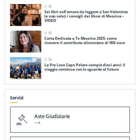
2
'
Sei libri sull’amore da leggere a San Valentino
(e non solo): i consigli dei librai di Messina –
VIDEO
4
'
Carta Dedicata a Te Messina 2025: come
ricevere il contributo alimentare di 500 euro
3
'
La Pro Loco Capo Peloro compie dieci anni: il
viaggio continua con lo sguardo al futuro
Servizi
Aste Giudiziarie