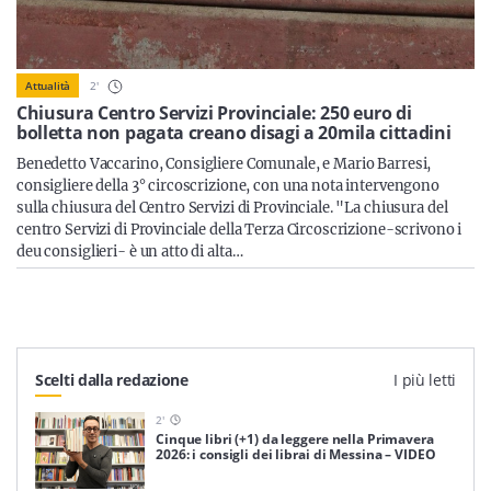
2
'
Attualità
Chiusura Centro Servizi Provinciale: 250 euro di
bolletta non pagata creano disagi a 20mila cittadini
Benedetto Vaccarino, Consigliere Comunale, e Mario Barresi,
consigliere della 3° circoscrizione, con una nota intervengono
sulla chiusura del Centro Servizi di Provinciale. "La chiusura del
centro Servizi di Provinciale della Terza Circoscrizione-scrivono i
deu consiglieri- è un atto di alta…
Scelti dalla redazione
I più letti
2
'
Cinque libri (+1) da leggere nella Primavera
2026: i consigli dei librai di Messina – VIDEO