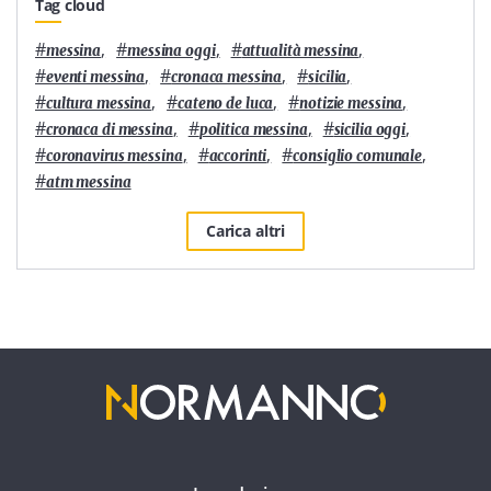
Tag cloud
#
,
#
,
#
,
messina
messina oggi
attualità messina
#
,
#
,
#
,
eventi messina
cronaca messina
sicilia
#
,
#
,
#
,
cultura messina
cateno de luca
notizie messina
#
,
#
,
#
,
cronaca di messina
politica messina
sicilia oggi
#
,
#
,
#
,
coronavirus messina
accorinti
consiglio comunale
#
atm messina
Carica altri