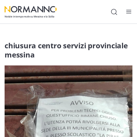
Notizie in tempo reale su Messina e la Sicilia
Attualità
chiusura centro servizi provinciale
Cronaca
messina
Politica
Cultura
Lavoro
Società
Economia
Sport