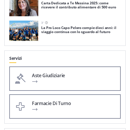
Carta Dedicata a Te Messina 2025: come
ricevere il contributo alimentare di 500 euro
3
'
La Pro Loco Capo Peloro compie dieci anni: il
viaggio continua con lo sguardo al futuro
Servizi
Aste Giudiziarie
Farmacie Di Turno