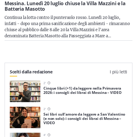
Sicilia
Messina. Lunedì 20 luglio chiuse la Villa Mazzini e la
Batteria Masotto
Continua la lotta contro il punteruolo rosso. Lunedì 20 luglio,
infatti - dopo una prima sanificazione degli ambienti - rimaranno
chiuse al pubblico dalle 8 alle 20 la Villa Mazzini e l'area
Servizi
denominata Batteria Masotto alla Passeggiata a Mare a…
Resta sempre aggiornato con le ultime news, iscriviti alla
Scelti dalla redazione
I più letti
nostra newsletter
2
'
Iscriviti
Cinque libri (+1) da leggere nella Primavera
2026: i consigli dei librai di Messina – VIDEO
2
'
Sei libri sull’amore da leggere a San Valentino
(e non solo): i consigli dei librai di Messina –
VIDEO
4
'