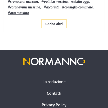
#
,
#
,
#
,
cronaca di messina
politica messina
sicilia oggi
#
,
#
,
#
,
coronavirus messina
accorinti
consiglio comunale
#
atm messina
Carica altri
La redazione
Contatti
Privacy Policy