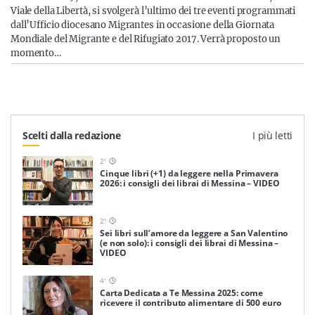
Viale della Libertà, si svolgerà l’ultimo dei tre eventi programmati
dall’Ufficio diocesano Migrantes in occasione della Giornata
Mondiale del Migrante e del Rifugiato 2017. Verrà proposto un
momento…
Scelti dalla redazione
I più letti
2
'
Cinque libri (+1) da leggere nella Primavera
2026: i consigli dei librai di Messina – VIDEO
2
'
Sei libri sull’amore da leggere a San Valentino
(e non solo): i consigli dei librai di Messina –
VIDEO
4
'
Carta Dedicata a Te Messina 2025: come
ricevere il contributo alimentare di 500 euro