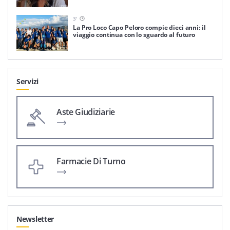
3
'
La Pro Loco Capo Peloro compie dieci anni: il
viaggio continua con lo sguardo al futuro
Servizi
Aste Giudiziarie
Farmacie Di Turno
Newsletter