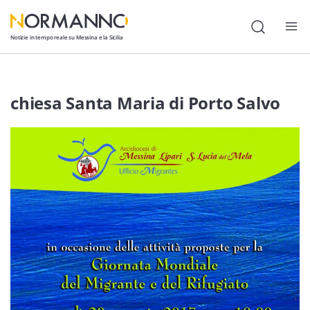
Notizie in tempo reale su Messina e la Sicilia
Attualità
chiesa Santa Maria di Porto Salvo
Cronaca
Politica
Cultura
Lavoro
Società
Economia
Sport