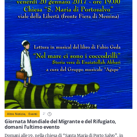
Sicilia
Servizi
Resta sempre aggiornato con le ultime news, iscriviti alla
nostra newsletter
Iscriviti
2
'
Altre Notizie,
Eventi
Giornata Mondiale del Migrante e del Rifugiato,
domani l’ultimo evento
Domani alle 19, nella chiesa di “Santa Maria di Porto Salvo”, in