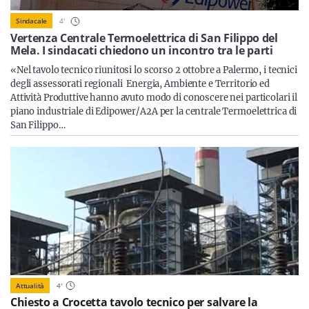
Sicilia
4
'
Sindacale
Vertenza Centrale Termoelettrica di San Filippo del
Mela. I sindacati chiedono un incontro tra le parti
«Nel tavolo tecnico riunitosi lo scorso 2 ottobre a Palermo, i tecnici
Servizi
degli assessorati regionali Energia, Ambiente e Territorio ed
Attività Produttive hanno avuto modo di conoscere nei particolari il
piano industriale di Edipower/A2A per la centrale Termoelettrica di
San Filippo…
Resta sempre aggiornato con le ultime news, iscriviti alla
nostra newsletter
Iscriviti
Attualità
4
'
Chiesto a Crocetta tavolo tecnico per salvare la