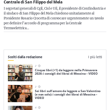
Centrale di San Filippo del Mela
I segretari generali di Cgil, Cisl e Uil, il presidente di Confindustria e
il sindaco di San Filippo del Mela chiedono unitariamente al
Presidente Rosario Crocetta di convocare urgentemente un tavolo
per definire l’accordo di programma per la Centrale
Termoelettrica…
Scelti dalla redazione
I più letti
2
'
Cinque libri (+1) da leggere nella Primavera
2026: i consigli dei librai di Messina – VIDEO
2
'
Sei libri sull’amore da leggere a San Valentino
(e non solo): i consigli dei librai di Messina –
VIDEO
4
'