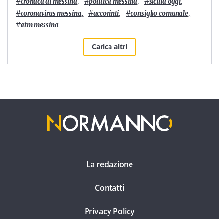
#
,
#
,
#
,
cronaca di messina
politica messina
sicilia oggi
#
,
#
,
#
,
coronavirus messina
accorinti
consiglio comunale
#
atm messina
Carica altri
La redazione
Contatti
Privacy Policy