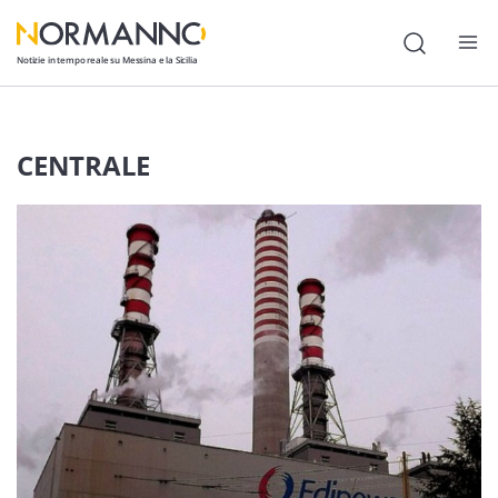
Notizie in tempo reale su Messina e la Sicilia
Attualità
CENTRALE
Cronaca
Politica
Cultura
Lavoro
Società
Economia
Sport