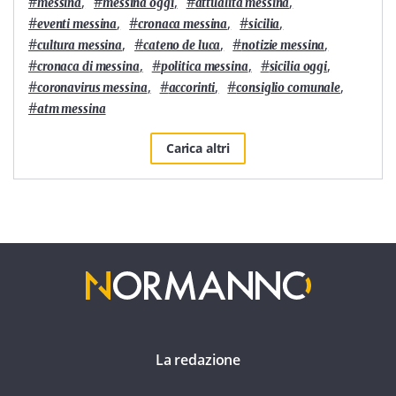
#
,
#
,
#
,
messina
messina oggi
attualità messina
#
,
#
,
#
,
eventi messina
cronaca messina
sicilia
#
,
#
,
#
,
cultura messina
cateno de luca
notizie messina
#
,
#
,
#
,
cronaca di messina
politica messina
sicilia oggi
#
,
#
,
#
,
coronavirus messina
accorinti
consiglio comunale
#
atm messina
Carica altri
La redazione