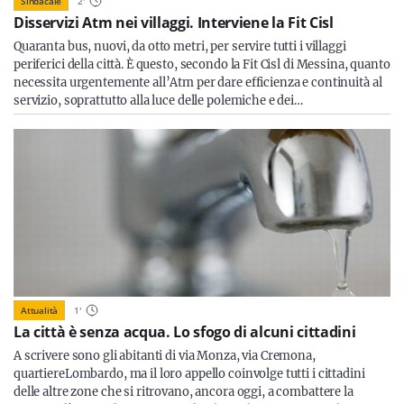
Sindacale
2
'
Disservizi Atm nei villaggi. Interviene la Fit Cisl
Quaranta bus, nuovi, da otto metri, per servire tutti i villaggi
periferici della città. È questo, secondo la Fit Cisl di Messina, quanto
necessita urgentemente all’Atm per dare efficienza e continuità al
servizio, soprattutto alla luce delle polemiche e dei…
Attualità
1
'
La città è senza acqua. Lo sfogo di alcuni cittadini
A scrivere sono gli abitanti di via Monza, via Cremona,
quartiereLombardo, ma il loro appello coinvolge tutti i cittadini
delle altre zone che si ritrovano, ancora oggi, a combattere la