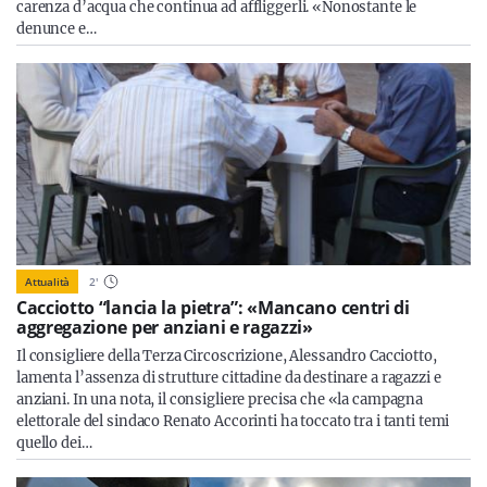
carenza d’acqua che continua ad affliggerli. «Nonostante le
denunce e…
Attualità
2
'
Cacciotto “lancia la pietra”: «Mancano centri di
aggregazione per anziani e ragazzi»
Il consigliere della Terza Circoscrizione, Alessandro Cacciotto,
lamenta l’assenza di strutture cittadine da destinare a ragazzi e
anziani. In una nota, il consigliere precisa che «la campagna
elettorale del sindaco Renato Accorinti ha toccato tra i tanti temi
quello dei…