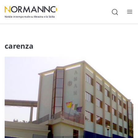
Notizie in tempo reale su Messina e la Sicilia
Attualità
carenza
Cronaca
Politica
Cultura
Lavoro
Società
Economia
Sport