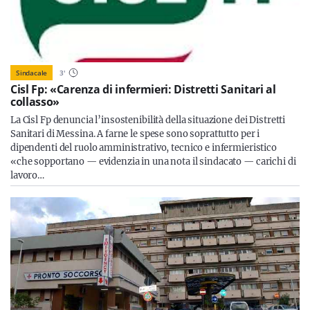
Sindacale
3
'
Cisl Fp: «Carenza di infermieri: Distretti Sanitari al
collasso»
La Cisl Fp denuncia l’insostenibilità della situazione dei Distretti
Sanitari di Messina. A farne le spese sono soprattutto per i
dipendenti del ruolo amministrativo, tecnico e infermieristico
«che sopportano — evidenzia in una nota il sindacato — carichi di
lavoro…