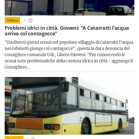
Sicilia
2
'
Politica
Problemi idrici in città. Gioveni: “A Catarratti l’acqua
arriva col contagocce”
Servizi
"Da diversi giorni ormai nel popoloso villaggio di Catarratti l'acqua
nei rubinetti giunge col contagocce", questa la dura denuncia del
consigliere comunale Udc, Libero Gioveni. "Pur conoscendo le
ormai note problematiche della carenza idrica in città - aggiunge il
Consigliere…
Resta sempre aggiornato con le ultime news, iscriviti alla
nostra newsletter
Iscriviti