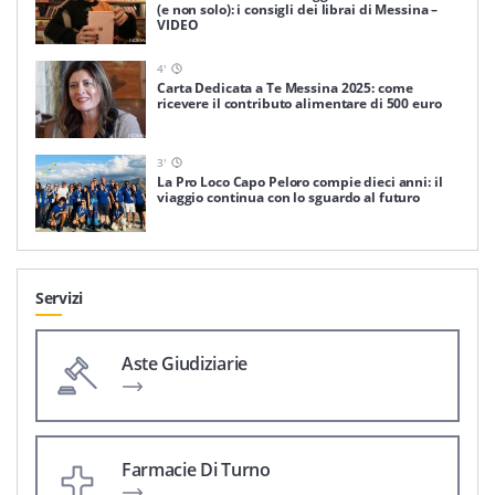
(e non solo): i consigli dei librai di Messina –
VIDEO
4
'
Carta Dedicata a Te Messina 2025: come
ricevere il contributo alimentare di 500 euro
3
'
La Pro Loco Capo Peloro compie dieci anni: il
viaggio continua con lo sguardo al futuro
Servizi
Aste Giudiziarie
Farmacie Di Turno