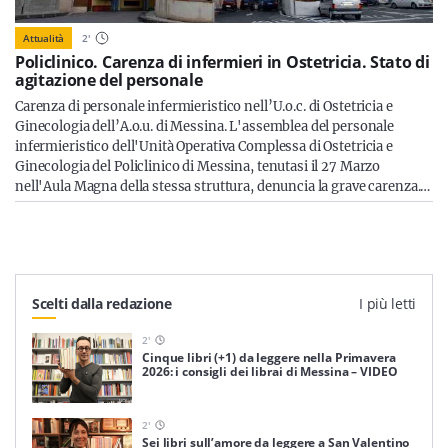
Attualità
2
'
Policlinico. Carenza di infermieri in Ostetricia. Stato di
agitazione del personale
Carenza di personale infermieristico nell’U.o.c. di Ostetricia e
Ginecologia dell’A.o.u. di Messina. L'assemblea del personale
infermieristico dell'Unità Operativa Complessa di Ostetricia e
Ginecologia del Policlinico di Messina, tenutasi il 27 Marzo
nell'Aula Magna della stessa struttura, denuncia la grave carenza.…
Scelti dalla redazione
I più letti
2
'
Cinque libri (+1) da leggere nella Primavera
2026: i consigli dei librai di Messina – VIDEO
2
'
Sei libri sull’amore da leggere a San Valentino