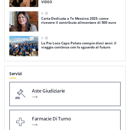
VIDEO
4
'
Carta Dedicata a Te Messina 2025: come
ricevere il contributo alimentare di 500 euro
3
'
La Pro Loco Capo Peloro compie dieci anni: il
viaggio continua con lo sguardo al futuro
Servizi
Aste Giudiziarie
Farmacie Di Turno