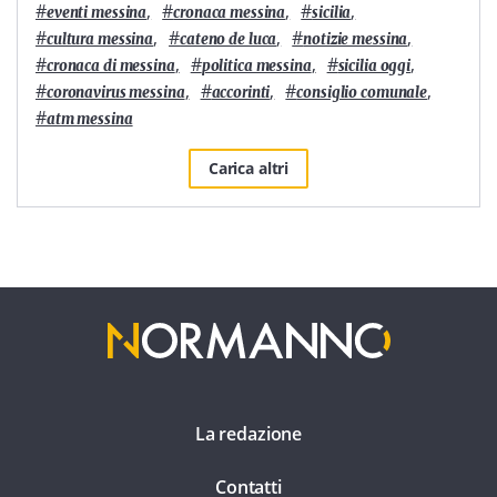
#
,
#
,
#
,
eventi messina
cronaca messina
sicilia
#
,
#
,
#
,
cultura messina
cateno de luca
notizie messina
#
,
#
,
#
,
cronaca di messina
politica messina
sicilia oggi
#
,
#
,
#
,
coronavirus messina
accorinti
consiglio comunale
#
atm messina
Carica altri
La redazione
Contatti