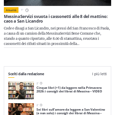
Sicilia
1
'
Attualità
MessinaServizi svuota i cassonetti alle 8 del mattino:
caos a San Licandro
Servizi
Code e disagi a San Licandro, nei pressi del San Francesco di Paola,
a causa di un camion della MessinaServizi Bene Comune che,
stando a quanto riportato, alle 8.00 di stamattina, svuotava i
cassonetti dei rifiuti situati in prossimità della…
Resta sempre aggiornato con le ultime news, iscriviti alla
nostra newsletter
Iscriviti
Scelti dalla redazione
I più letti
2
'
Cinque libri (+1) da leggere nella Primavera
2026: i consigli dei librai di Messina – VIDEO
2
'
Sei libri sull’amore da leggere a San Valentino
(e non solo): i consigli dei librai di Messina –