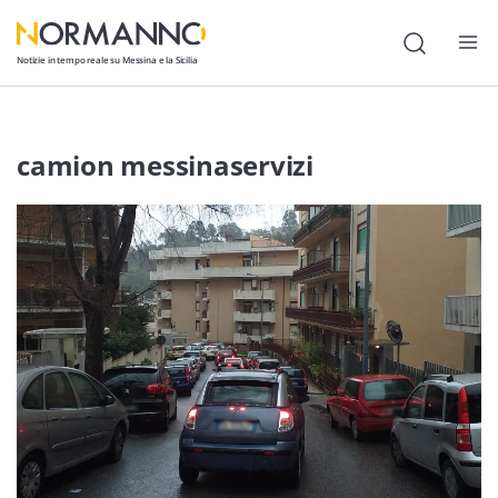
Notizie in tempo reale su Messina e la Sicilia
Attualità
camion messinaservizi
Cronaca
Politica
Cultura
Lavoro
Società
Economia
Sport