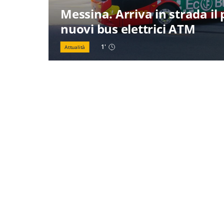
Messina. Arriva in strada il
nuovi bus elettrici ATM
1
'
Attualità