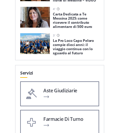
librai di Messina – VIDEO
4
'
Carta Dedicata a Te
Messina 2025: come
ricevere il contributo
alimentare di 500 euro
3
'
La Pro Loco Capo Peloro
compie dieci anni: il
viaggio continua con lo
sguardo al futuro
Servizi
Aste Giudiziarie
Farmacie Di Turno