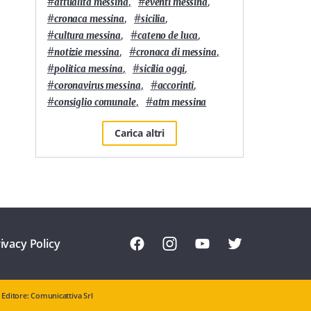
#
,
#
,
attualità messina
eventi messina
#
,
#
,
cronaca messina
sicilia
#
,
#
,
cultura messina
cateno de luca
#
,
#
,
notizie messina
cronaca di messina
#
,
#
,
politica messina
sicilia oggi
#
,
#
,
coronavirus messina
accorinti
#
,
#
consiglio comunale
atm messina
Carica altri
ivacy Policy
Editore: Comunicattiva Srl