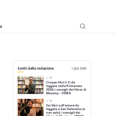
ia
Scelti dalla redazione
I più letti
2
'
Cinque libri (+1) da
leggere nella Primavera
2026: i consigli dei librai di
Messina – VIDEO
2
'
Sei libri sull’amore da
leggere a San Valentino (e
non solo): i consigli dei