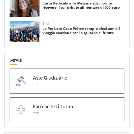
Carta Dedicata a Te Messina 2025: come
ricevere il contributo alimentare di 500 euro
3
'
La Pro Loco Capo Peloro compie dieci anni: il
viaggio continua con lo sguardo al futuro
Servizi
Aste Giudiziarie
Farmacie Di Turno