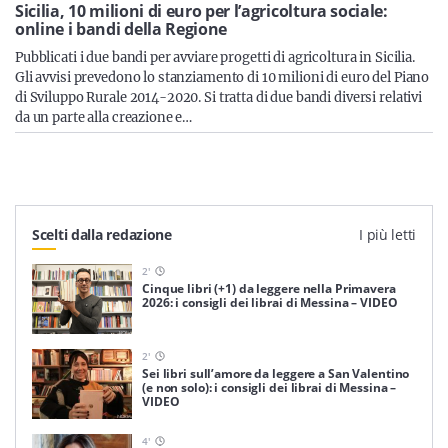
Sicilia
Sicilia, 10 milioni di euro per l’agricoltura sociale:
online i bandi della Regione
Pubblicati i due bandi per avviare progetti di agricoltura in Sicilia.
Gli avvisi prevedono lo stanziamento di 10 milioni di euro del Piano
di Sviluppo Rurale 2014-2020. Si tratta di due bandi diversi relativi
Servizi
da un parte alla creazione e…
Resta sempre aggiornato con le ultime news, iscriviti alla
Scelti dalla redazione
I più letti
nostra newsletter
2
'
Iscriviti
Cinque libri (+1) da leggere nella Primavera
2026: i consigli dei librai di Messina – VIDEO
2
'
Sei libri sull’amore da leggere a San Valentino
(e non solo): i consigli dei librai di Messina –
VIDEO
4
'