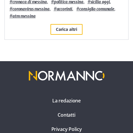
#
,
#
,
#
,
cronaca di messina
politica messina
sicilia oggi
#
,
#
,
#
,
coronavirus messina
accorinti
consiglio comunale
#
atm messina
Carica altri
La redazione
Contatti
Privacy Policy