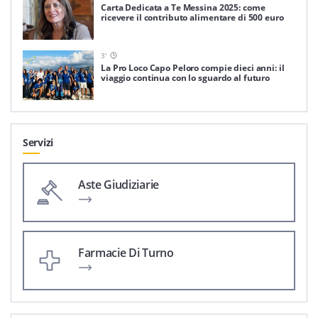
Carta Dedicata a Te Messina 2025: come
ricevere il contributo alimentare di 500 euro
3
'
La Pro Loco Capo Peloro compie dieci anni: il
viaggio continua con lo sguardo al futuro
Servizi
Aste Giudiziarie
Farmacie Di Turno