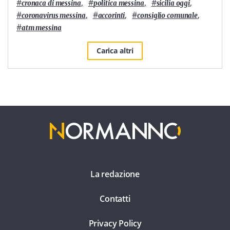
#
,
#
,
#
,
cronaca di messina
politica messina
sicilia oggi
#
,
#
,
#
,
coronavirus messina
accorinti
consiglio comunale
#
atm messina
Carica altri
La redazione
Contatti
Privacy Policy