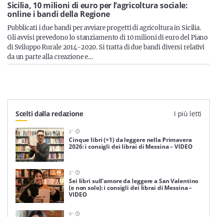
Sicilia
Sicilia, 10 milioni di euro per l’agricoltura sociale:
online i bandi della Regione
Pubblicati i due bandi per avviare progetti di agricoltura in Sicilia.
Gli avvisi prevedono lo stanziamento di 10 milioni di euro del Piano
di Sviluppo Rurale 2014-2020. Si tratta di due bandi diversi relativi
Servizi
da un parte alla creazione e…
Resta sempre aggiornato con le ultime news, iscriviti alla
Scelti dalla redazione
I più letti
nostra newsletter
2
'
Iscriviti
Cinque libri (+1) da leggere nella Primavera
2026: i consigli dei librai di Messina – VIDEO
2
'
Sei libri sull’amore da leggere a San Valentino
(e non solo): i consigli dei librai di Messina –
VIDEO
4
'