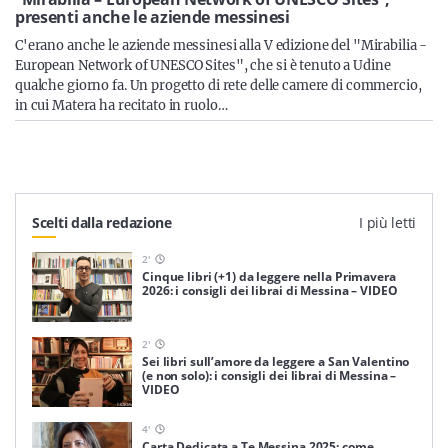
Sicilia
presenti anche le aziende messinesi
C'erano anche le aziende messinesi alla V edizione del "Mirabilia -
European Network of UNESCO Sites", che si è tenuto a Udine
qualche giorno fa. Un progetto di rete delle camere di commercio,
in cui Matera ha recitato in ruolo…
Servizi
Resta sempre aggiornato con le ultime news, iscriviti alla
Scelti dalla redazione
I più letti
nostra newsletter
2
'
Cinque libri (+1) da leggere nella Primavera
Iscriviti
2026: i consigli dei librai di Messina – VIDEO
2
'
Sei libri sull’amore da leggere a San Valentino
(e non solo): i consigli dei librai di Messina –
VIDEO
4
'
Carta Dedicata a Te Messina 2025: come