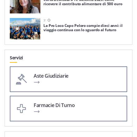
ricevere il contributo alimentare di 500 euro
3
'
La Pro Loco Capo Peloro compie dieci anni: il
viaggio continua con lo sguardo al futuro
Servizi
Aste Giudiziarie
Farmacie Di Turno