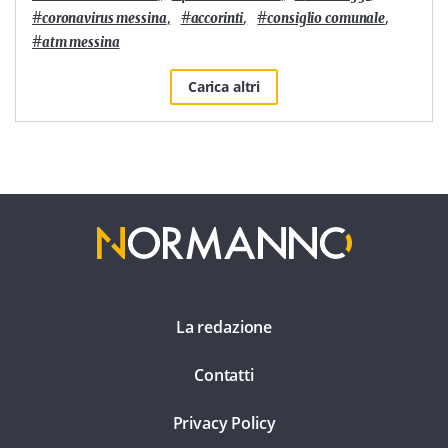
#
,
#
,
#
,
coronavirus messina
accorinti
consiglio comunale
#
atm messina
Carica altri
La redazione
Contatti
Privacy Policy