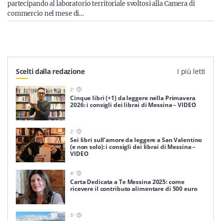
partecipando al laboratorio territoriale svoltosi alla Camera di
commercio nel mese di…
Scelti dalla redazione
I più letti
2
'
Cinque libri (+1) da leggere nella Primavera
2026: i consigli dei librai di Messina – VIDEO
2
'
Sei libri sull’amore da leggere a San Valentino
(e non solo): i consigli dei librai di Messina –
VIDEO
4
'
Carta Dedicata a Te Messina 2025: come
ricevere il contributo alimentare di 500 euro
3
'