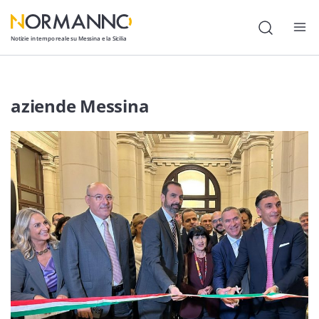
Notizie in tempo reale su Messina e la Sicilia
Attualità
aziende Messina
Cronaca
Politica
Cultura
Lavoro
Società
Economia
Sport