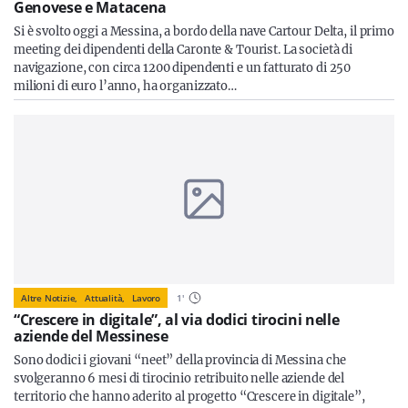
Genovese e Matacena
Si è svolto oggi a Messina, a bordo della nave Cartour Delta, il primo
meeting dei dipendenti della Caronte & Tourist. La società di
navigazione, con circa 1200 dipendenti e un fatturato di 250
milioni di euro l’anno, ha organizzato…
Altre Notizie,
Attualità,
Lavoro
1
'
“Crescere in digitale”, al via dodici tirocini nelle
aziende del Messinese
Sono dodici i giovani “neet” della provincia di Messina che
svolgeranno 6 mesi di tirocinio retribuito nelle aziende del
territorio che hanno aderito al progetto “Crescere in digitale”,