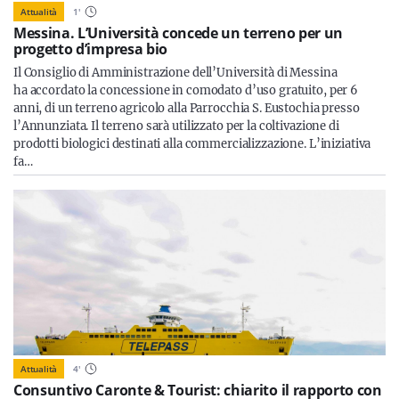
Attualità
1
'
Messina. L’Università concede un terreno per un
progetto d’impresa bio
Il Consiglio di Amministrazione dell’Università di Messina
ha accordato la concessione in comodato d’uso gratuito, per 6
anni, di un terreno agricolo alla Parrocchia S. Eustochia presso
l’Annunziata. Il terreno sarà utilizzato per la coltivazione di
prodotti biologici destinati alla commercializzazione. L’iniziativa
fa…
Attualità
4
'
Consuntivo Caronte & Tourist: chiarito il rapporto con