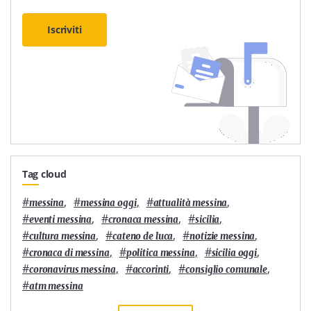
Iscriviti
Tag cloud
#
,
#
,
#
,
messina
messina oggi
attualità messina
#
,
#
,
#
,
eventi messina
cronaca messina
sicilia
#
,
#
,
#
,
cultura messina
cateno de luca
notizie messina
#
,
#
,
#
,
cronaca di messina
politica messina
sicilia oggi
#
,
#
,
#
,
coronavirus messina
accorinti
consiglio comunale
#
atm messina