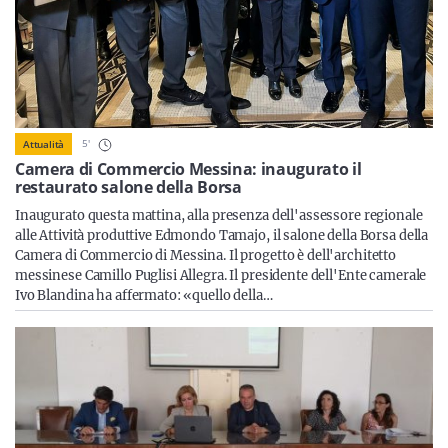
Sicilia
Servizi
5
'
Attualità
Camera di Commercio Messina: inaugurato il
restaurato salone della Borsa
Inaugurato questa mattina, alla presenza dell'assessore regionale
Resta sempre aggiornato con le ultime news, iscriviti alla
alle Attività produttive Edmondo Tamajo, il salone della Borsa della
nostra newsletter
Camera di Commercio di Messina. Il progetto è dell'architetto
messinese Camillo Puglisi Allegra. Il presidente dell'Ente camerale
Iscriviti
Ivo Blandina ha affermato: «quello della…