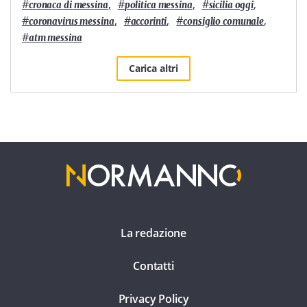
#
,
#
,
#
,
cronaca di messina
politica messina
sicilia oggi
#
,
#
,
#
,
coronavirus messina
accorinti
consiglio comunale
#
atm messina
Carica altri
La redazione
Contatti
Privacy Policy