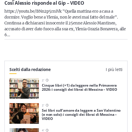
Sicilia
Così Alessio risponde al Gip – VIDEO
https://youtu.be/BNn2p5rniVk "Quella mattina ero a casa a
dormire. Voglio bene a Ylenia, non le avrei mai fatto del male".
Continua a dichiararsi innocente il 25enne Alessio Mantineo,
accusato di aver dato fuoco alla sua ex, Ylenia Grazia Bonavera, alle
Servizi
6…
Resta sempre aggiornato con le ultime news, iscriviti alla
Scelti dalla redazione
I più letti
nostra newsletter
2
'
Iscriviti
Cinque libri (+1) da leggere nella Primavera
2026: i consigli dei librai di Messina – VIDEO
2
'
Sei libri sull’amore da leggere a San Valentino
(e non solo): i consigli dei librai di Messina –
VIDEO
4
'