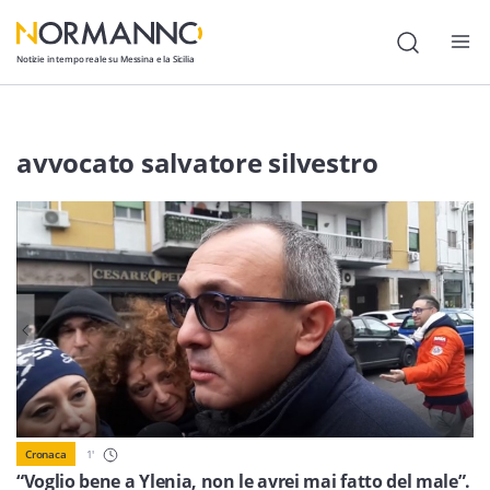
Notizie in tempo reale su Messina e la Sicilia
Attualità
avvocato salvatore silvestro
Cronaca
Politica
Cultura
Lavoro
Società
Economia
Sport
1
'
Cronaca
“Voglio bene a Ylenia, non le avrei mai fatto del male”.