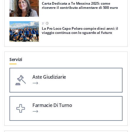
Carta Dedicata a Te Messina 2025: come
ricevere il contributo alimentare di 500 euro
3
'
La Pro Loco Capo Peloro compie dieci anni: il
viaggio continua con lo sguardo al futuro
Servizi
Aste Giudiziarie
Farmacie Di Turno