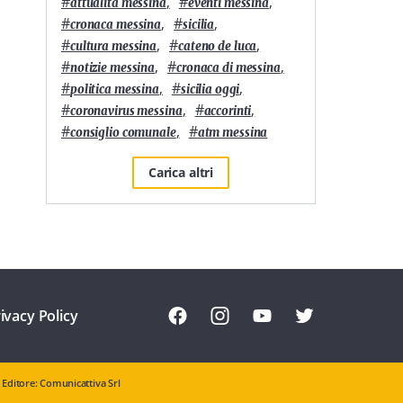
#
,
#
,
attualità messina
eventi messina
#
,
#
,
cronaca messina
sicilia
#
,
#
,
cultura messina
cateno de luca
#
,
#
,
notizie messina
cronaca di messina
#
,
#
,
politica messina
sicilia oggi
#
,
#
,
coronavirus messina
accorinti
#
,
#
consiglio comunale
atm messina
Carica altri
ivacy Policy
Editore: Comunicattiva Srl