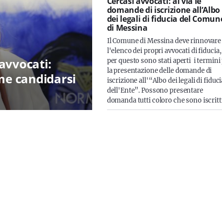
Cercasi avvocati: al via le
domande di iscrizione all’Albo
dei legali di fiducia del Comun
di Messina
Il Comune di Messina deve rinnovare
l'elenco dei propri avvocati di fiducia,
avvocati:
per questo sono stati aperti i termini
la presentazione delle domande di
ome candidarsi
iscrizione all'“Albo dei legali di fiduci
dell'Ente”. Possono presentare
domanda tutti coloro che sono iscrit