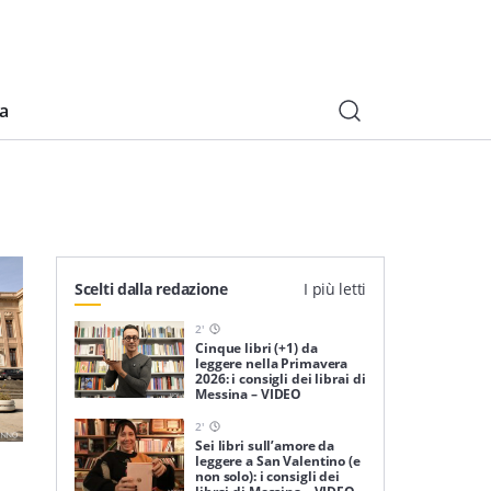
ia
Scelti dalla redazione
I più letti
2
'
Cinque libri (+1) da
leggere nella Primavera
2026: i consigli dei librai di
Messina – VIDEO
2
'
Sei libri sull’amore da
leggere a San Valentino (e
non solo): i consigli dei