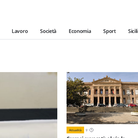
Lavoro
Società
Economia
Sport
Sicil
Attualità
5
'