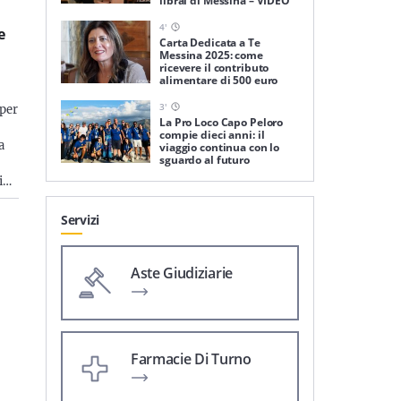
librai di Messina – VIDEO
4
'
e
Carta Dedicata a Te
Messina 2025: come
ricevere il contributo
alimentare di 500 euro
3
'
 per
La Pro Loco Capo Peloro
compie dieci anni: il
a
viaggio continua con lo
sguardo al futuro
ti…
Servizi
Aste Giudiziarie
Farmacie Di Turno