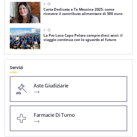
4
'
Carta Dedicata a Te Messina 2025: come
ricevere il contributo alimentare di 500 euro
3
'
La Pro Loco Capo Peloro compie dieci anni: il
viaggio continua con lo sguardo al futuro
Servizi
Aste Giudiziarie
Farmacie Di Turno