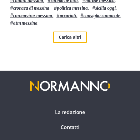
#
,
#
,
#
,
cultura messina
cateno de luca
notizie messina
#
,
#
,
#
,
cronaca di messina
politica messina
sicilia oggi
#
,
#
,
#
,
coronavirus messina
accorinti
consiglio comunale
#
atm messina
Carica altri
La redazione
Contatti