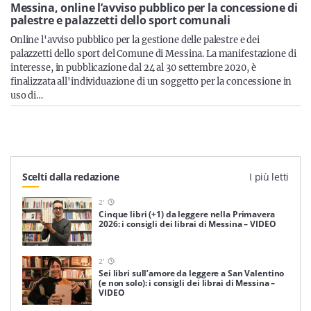
Sicilia
Messina, online l’avviso pubblico per la concessione di
palestre e palazzetti dello sport comunali
Online l'avviso pubblico per la gestione delle palestre e dei
palazzetti dello sport del Comune di Messina. La manifestazione di
interesse, in pubblicazione dal 24 al 30 settembre 2020, è
Servizi
finalizzata all'individuazione di un soggetto per la concessione in
uso di…
Resta sempre aggiornato con le ultime news, iscriviti alla
nostra newsletter
Scelti dalla redazione
I più letti
Iscriviti
2
'
Cinque libri (+1) da leggere nella Primavera
2026: i consigli dei librai di Messina – VIDEO
2
'
Sei libri sull’amore da leggere a San Valentino
(e non solo): i consigli dei librai di Messina –
VIDEO