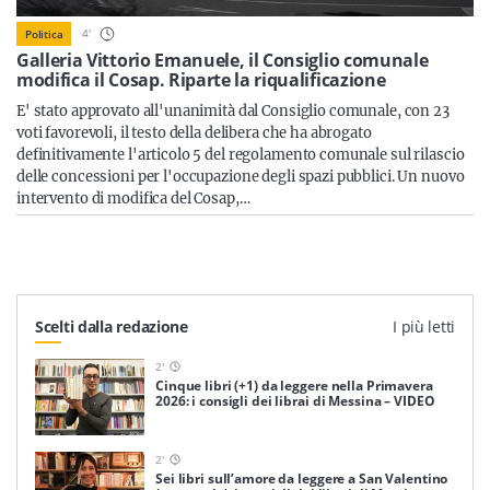
Sicilia
4
'
Politica
Galleria Vittorio Emanuele, il Consiglio comunale
modifica il Cosap. Riparte la riqualificazione
E' stato approvato all'unanimità dal Consiglio comunale, con 23
Servizi
voti favorevoli, il testo della delibera che ha abrogato
definitivamente l'articolo 5 del regolamento comunale sul rilascio
delle concessioni per l'occupazione degli spazi pubblici. Un nuovo
intervento di modifica del Cosap,…
Resta sempre aggiornato con le ultime news, iscriviti alla
nostra newsletter
Iscriviti
Scelti dalla redazione
I più letti
2
'
Cinque libri (+1) da leggere nella Primavera
2026: i consigli dei librai di Messina – VIDEO
2
'
Sei libri sull’amore da leggere a San Valentino