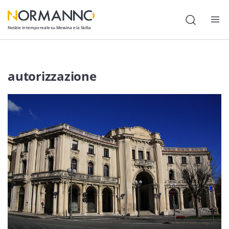
Notizie in tempo reale su Messina e la Sicilia
Attualità
autorizzazione
Cronaca
Politica
Cultura
Lavoro
Società
Economia
Sport