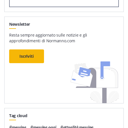
Newsletter
Resta sempre aggiornato sulle notizie e gli
approfondimenti di Normanno.com
Iscriviti
Tag cloud
#
,
#
,
#
,
messina
messina oggi
attualità messina