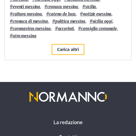
#
,
#
,
#
,
eventi messina
cronaca messina
sicilia
#
,
#
,
#
,
cultura messina
cateno de luca
notizie messina
#
,
#
,
#
,
cronaca di messina
politica messina
sicilia oggi
#
,
#
,
#
,
coronavirus messina
accorinti
consiglio comunale
#
atm messina
Carica altri
La redazione