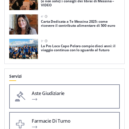
(e non solo): i consigli dei librai di Messina –
VIDEO
4
'
Carta Dedicata a Te Messina 2025: come
ricevere il contributo alimentare di 500 euro
3
'
La Pro Loco Capo Peloro compie dieci anni: il
viaggio continua con lo sguardo al futuro
Servizi
Aste Giudiziarie
Farmacie Di Turno