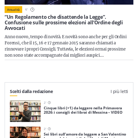
Sicilia
6
'
Attualità
“Un Regolamento che disattende la Legge”.
Confusione sulle prossime elezioni all’Ordine degli
Avvocati
Servizi
Anno nuovo, tempo di novità. E novità sono anche per gli Ordini
Forensi, che il 15, 16 e 17 gennaio 2015 saranno chiamati a
rinnovare i propri Consigli. Tuttavia, le elezioni ormai prossime
non sono state accompagnate dai migliori auspici.…
Resta sempre aggiornato con le ultime news, iscriviti alla
nostra newsletter
Iscriviti
Scelti dalla redazione
I più letti
2
'
Cinque libri (+1) da leggere nella Primavera
2026: i consigli dei librai di Messina – VIDEO
2
'
Sei libri sull’amore da leggere a San Valentino