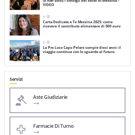
(e non solo): i consigli dei librai di Messina –
VIDEO
4
'
Carta Dedicata a Te Messina 2025: come
ricevere il contributo alimentare di 500 euro
3
'
La Pro Loco Capo Peloro compie dieci anni: il
viaggio continua con lo sguardo al futuro
Servizi
Aste Giudiziarie
Farmacie Di Turno