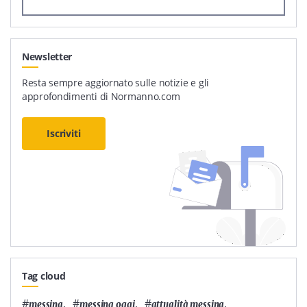
Newsletter
Resta sempre aggiornato sulle notizie e gli
approfondimenti di Normanno.com
Iscriviti
Tag cloud
#
,
#
,
#
,
messina
messina oggi
attualità messina