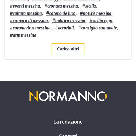
#
,
#
,
#
,
eventi messina
cronaca messina
sicilia
#
,
#
,
#
,
cultura messina
cateno de luca
notizie messina
#
,
#
,
#
,
cronaca di messina
politica messina
sicilia oggi
#
,
#
,
#
,
coronavirus messina
accorinti
consiglio comunale
#
atm messina
Carica altri
La redazione