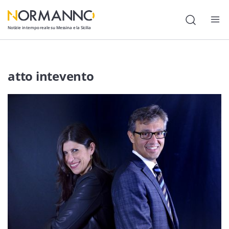
Notizie in tempo reale su Messina e la Sicilia
Attualità
atto intevento
Cronaca
Politica
Cultura
Lavoro
Società
Economia
Sport