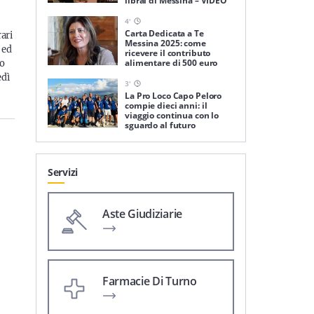
librai di Messina – VIDEO
4
'
Carta Dedicata a Te
rari
Messina 2025: come
 ed
ricevere il contributo
alimentare di 500 euro
lo
edì
3
'
La Pro Loco Capo Peloro
compie dieci anni: il
viaggio continua con lo
sguardo al futuro
Servizi
Aste Giudiziarie
Farmacie Di Turno