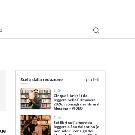
ia
Scelti dalla redazione
I più letti
2
'
Cinque libri (+1) da
leggere nella Primavera
2026: i consigli dei librai di
Messina – VIDEO
2
'
Sei libri sull’amore da
leggere a San Valentino (e
due
non solo): i consigli dei