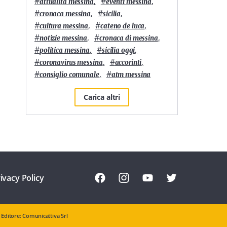
#
,
#
,
attualità messina
eventi messina
#
,
#
,
cronaca messina
sicilia
#
,
#
,
cultura messina
cateno de luca
#
,
#
,
notizie messina
cronaca di messina
#
,
#
,
politica messina
sicilia oggi
#
,
#
,
coronavirus messina
accorinti
#
,
#
consiglio comunale
atm messina
Carica altri
ivacy Policy
Editore: Comunicattiva Srl