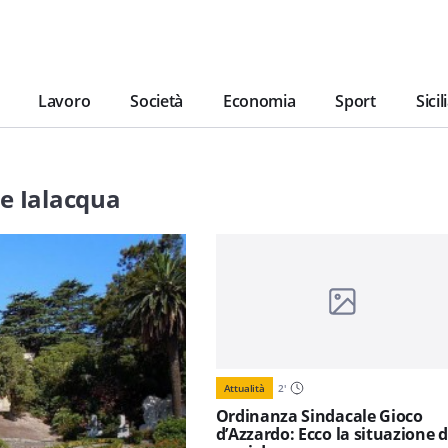
Lavoro
Società
Economia
Sport
Sicil
e Ialacqua
Attualità
2
'
Ordinanza Sindacale Gioco
d’Azzardo: Ecco la situazione 