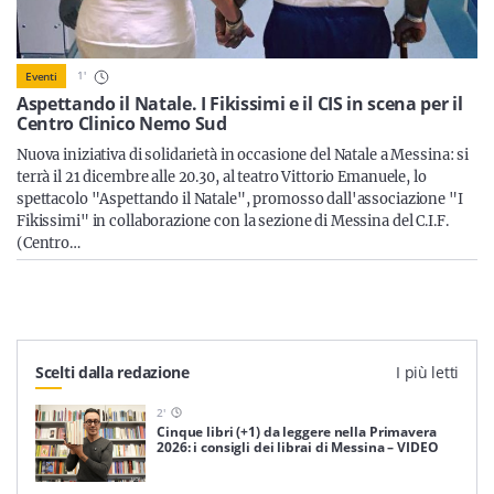
Sicilia
1
'
Eventi
Aspettando il Natale. I Fikissimi e il CIS in scena per il
Servizi
Centro Clinico Nemo Sud
Nuova iniziativa di solidarietà in occasione del Natale a Messina: si
terrà il 21 dicembre alle 20.30, al teatro Vittorio Emanuele, lo
spettacolo "Aspettando il Natale", promosso dall'associazione "I
Fikissimi" in collaborazione con la sezione di Messina del C.I.F.
(Centro…
Resta sempre aggiornato con le ultime news, iscriviti alla
nostra newsletter
Iscriviti
Scelti dalla redazione
I più letti
2
'
Cinque libri (+1) da leggere nella Primavera
2026: i consigli dei librai di Messina – VIDEO