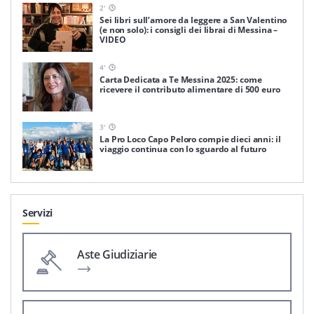
2
'
Sei libri sull’amore da leggere a San Valentino
(e non solo): i consigli dei librai di Messina –
VIDEO
4
'
Carta Dedicata a Te Messina 2025: come
ricevere il contributo alimentare di 500 euro
3
'
La Pro Loco Capo Peloro compie dieci anni: il
viaggio continua con lo sguardo al futuro
Servizi
Aste Giudiziarie