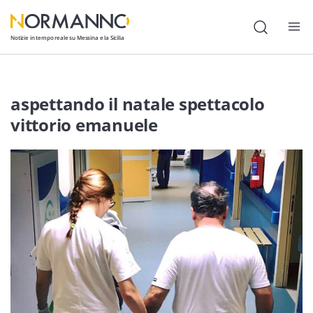
Notizie in tempo reale su Messina e la Sicilia
Attualità
aspettando il natale spettacolo
Cronaca
vittorio emanuele
Politica
Cultura
Lavoro
Società
Economia
Sport