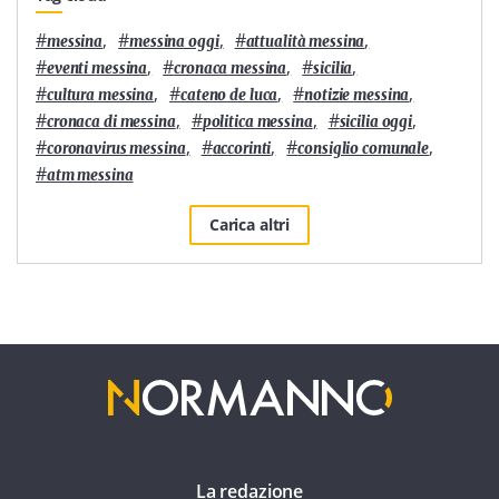
#
,
#
,
#
,
messina
messina oggi
attualità messina
#
,
#
,
#
,
eventi messina
cronaca messina
sicilia
#
,
#
,
#
,
cultura messina
cateno de luca
notizie messina
#
,
#
,
#
,
cronaca di messina
politica messina
sicilia oggi
#
,
#
,
#
,
coronavirus messina
accorinti
consiglio comunale
#
atm messina
Carica altri
La redazione