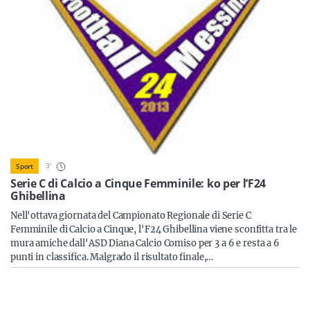
Sicilia
Servizi
Resta sempre aggiornato con le ultime news, iscriviti alla
nostra newsletter
3
'
Sport
Serie C di Calcio a Cinque Femminile: ko per l’F24
Iscriviti
Ghibellina
Nell'ottava giornata del Campionato Regionale di Serie C
Femminile di Calcio a Cinque, l'F24 Ghibellina viene sconfitta tra le
mura amiche dall'ASD Diana Calcio Comiso per 3 a 6 e resta a 6
punti in classifica. Malgrado il risultato finale,…