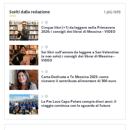
Scelti dalla redazione
I più letti
2
'
Cinque libri (+1) da leggere nella Primavera
2026: i consigli dei librai di Messina – VIDEO
2
'
Sei libri sull’amore da leggere a San Valentino
(e non solo): i consigli dei librai di Messina –
VIDEO
4
'
Carta Dedicata a Te Messina 2025: come
ricevere il contributo alimentare di 500 euro
3
'
La Pro Loco Capo Peloro compie dieci anni: il
viaggio continua con lo sguardo al futuro