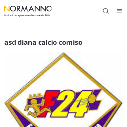
Notizie in tempo reale su Messina e la Sicilia
Attualità
asd diana calcio comiso
Cronaca
Politica
Cultura
Lavoro
Società
Economia
Sport