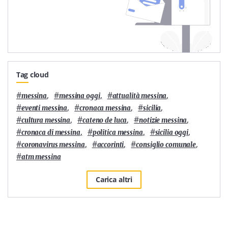
Tag cloud
#
,
#
,
#
,
messina
messina oggi
attualità messina
#
,
#
,
#
,
eventi messina
cronaca messina
sicilia
#
,
#
,
#
,
cultura messina
cateno de luca
notizie messina
#
,
#
,
#
,
cronaca di messina
politica messina
sicilia oggi
#
,
#
,
#
,
coronavirus messina
accorinti
consiglio comunale
#
atm messina
Carica altri