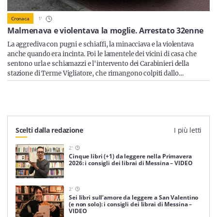
Sicilia
1
'
Cronaca
Malmenava e violentava la moglie. Arrestato 32enne
La aggrediva con pugni e schiaffi, la minacciava e la violentava
Servizi
anche quando era incinta. Poi le lamentele dei vicini di casa che
sentono urla e schiamazzi e l'intervento dei Carabinieri della
stazione di Terme Vigliatore, che rimangono colpiti dallo…
Resta sempre aggiornato con le ultime news, iscriviti alla
nostra newsletter
Scelti dalla redazione
I più letti
Iscriviti
2
'
Cinque libri (+1) da leggere nella Primavera
2026: i consigli dei librai di Messina – VIDEO
2
'
Sei libri sull’amore da leggere a San Valentino
(e non solo): i consigli dei librai di Messina –
VIDEO