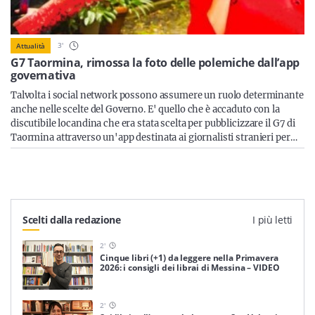
Sicilia
3
'
Attualità
G7 Taormina, rimossa la foto delle polemiche dall’app
governativa
Servizi
Talvolta i social network possono assumere un ruolo determinante
anche nelle scelte del Governo. E' quello che è accaduto con la
discutibile locandina che era stata scelta per pubblicizzare il G7 di
Taormina attraverso un'app destinata ai giornalisti stranieri per…
Resta sempre aggiornato con le ultime news, iscriviti alla
nostra newsletter
Iscriviti
Scelti dalla redazione
I più letti
2
'
Cinque libri (+1) da leggere nella Primavera
2026: i consigli dei librai di Messina – VIDEO
2
'