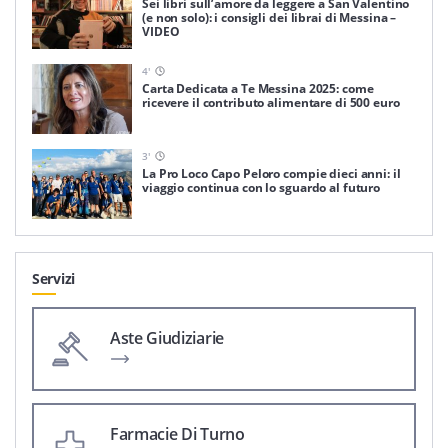
Sei libri sull’amore da leggere a San Valentino
(e non solo): i consigli dei librai di Messina –
VIDEO
4
'
Carta Dedicata a Te Messina 2025: come
ricevere il contributo alimentare di 500 euro
3
'
La Pro Loco Capo Peloro compie dieci anni: il
viaggio continua con lo sguardo al futuro
Servizi
Aste Giudiziarie
Farmacie Di Turno