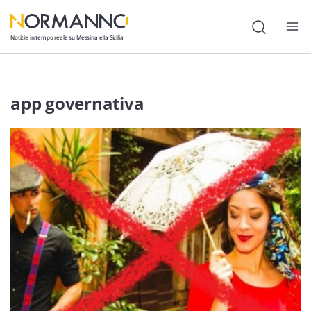
Notizie in tempo reale su Messina e la Sicilia
Attualità
app governativa
Cronaca
Politica
Cultura
Lavoro
Società
Economia
Sport