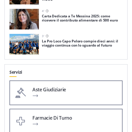
4
'
Carta Dedicata a Te Messina 2025: come
ricevere il contributo alimentare di 500 euro
3
'
La Pro Loco Capo Peloro compie dieci anni: il
viaggio continua con lo sguardo al futuro
Servizi
Aste Giudiziarie
Farmacie Di Turno