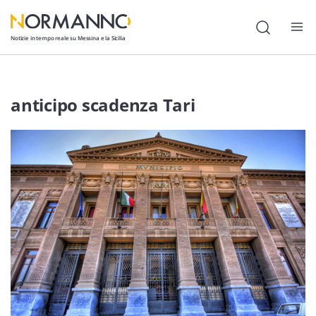
Notizie in tempo reale su Messina e la Sicilia
Attualità
anticipo scadenza Tari
Cronaca
Politica
Cultura
Lavoro
Società
Economia
Sport