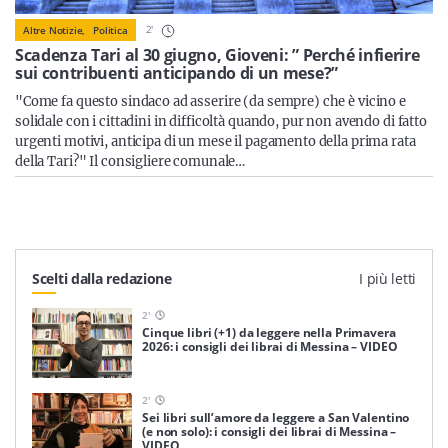
Sicilia
2
'
Altre Notizie,
Politica
Scadenza Tari al 30 giugno, Gioveni: ” Perché infierire
sui contribuenti anticipando di un mese?”
"Come fa questo sindaco ad asserire (da sempre) che è vicino e
Servizi
solidale con i cittadini in difficoltà quando, pur non avendo di fatto
urgenti motivi, anticipa di un mese il pagamento della prima rata
della Tari?" Il consigliere comunale…
Resta sempre aggiornato con le ultime news, iscriviti alla
nostra newsletter
Scelti dalla redazione
I più letti
Iscriviti
2
'
Cinque libri (+1) da leggere nella Primavera
2026: i consigli dei librai di Messina – VIDEO
2
'
Sei libri sull’amore da leggere a San Valentino
(e non solo): i consigli dei librai di Messina –
VIDEO