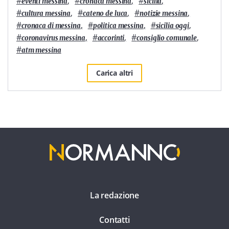
#
,
#
,
#
,
eventi messina
cronaca messina
sicilia
#
,
#
,
#
,
cultura messina
cateno de luca
notizie messina
#
,
#
,
#
,
cronaca di messina
politica messina
sicilia oggi
#
,
#
,
#
,
coronavirus messina
accorinti
consiglio comunale
#
atm messina
Carica altri
La redazione
Contatti