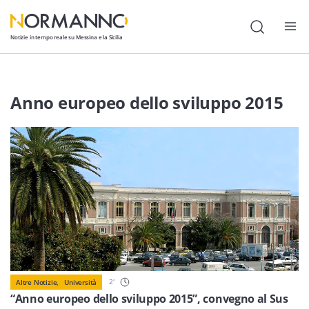
Notizie in tempo reale su Messina e la Sicilia
Attualità
Anno europeo dello sviluppo 2015
Cronaca
Politica
Cultura
Lavoro
Società
Economia
Sport
2
'
Altre Notizie,
Università
“Anno europeo dello sviluppo 2015”, convegno al Sus