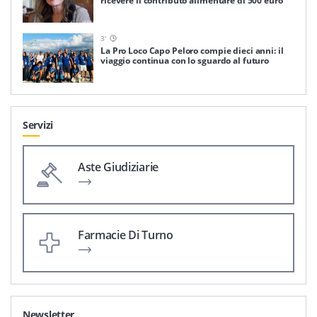
ricevere il contributo alimentare di 500 euro
3
'
La Pro Loco Capo Peloro compie dieci anni: il
viaggio continua con lo sguardo al futuro
Servizi
Aste Giudiziarie
Farmacie Di Turno
Newsletter