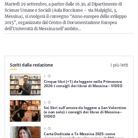
Sicilia
Martedì 29 settembre, a partire dalle 16.30, al Dipartimento di
Scienze Umane e Sociali (Aula Buccisano – via Malpighi, 3,
Messina), si svolgerà il convegno “Anno europeo dello sviluppo
2015”, organizzato dal Centro di Documentazione Europea
dell’Università di Messina nell’ambito…
Servizi
Scelti dalla redazione
I più letti
Resta sempre aggiornato con le ultime news, iscriviti alla
nostra newsletter
2
'
Cinque libri (+1) da leggere nella Primavera
Iscriviti
2026: i consigli dei librai di Messina – VIDEO
2
'
Sei libri sull’amore da leggere a San Valentino
(e non solo): i consigli dei librai di Messina –
VIDEO
4
'
Carta Dedicata a Te Messina 2025: come