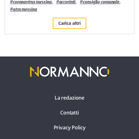
#
,
#
,
#
,
coronavirus messina
accorinti
consiglio comunale
#
atm messina
Carica altri
La redazione
Contatti
Privacy Policy