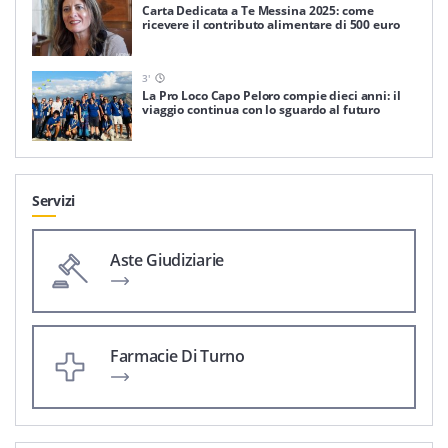
Carta Dedicata a Te Messina 2025: come
ricevere il contributo alimentare di 500 euro
3
'
La Pro Loco Capo Peloro compie dieci anni: il
viaggio continua con lo sguardo al futuro
Servizi
Aste Giudiziarie
Farmacie Di Turno