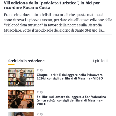
Sicilia
VIII edizione della “pedalata turistica”, in bici per
ricordare Rosario Costa
Erano circa duecento i ciclisti amatoriali che questa mattina si
sono ritrovati a piazza Duomo, per dare vita all'ottava edizione della
"ciclopedalata turistica" in favore della ricerca sulla Distrofia
Servizi
Muscolare. Sotto il tiepido sole del giorno di Santo Stefano, la…
Resta sempre aggiornato con le ultime news, iscriviti alla
Scelti dalla redazione
I più letti
nostra newsletter
2
'
Iscriviti
Cinque libri (+1) da leggere nella Primavera
2026: i consigli dei librai di Messina – VIDEO
2
'
Sei libri sull’amore da leggere a San Valentino
(e non solo): i consigli dei librai di Messina –
VIDEO
4
'