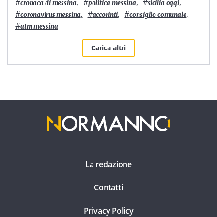
#
,
#
,
#
,
cronaca di messina
politica messina
sicilia oggi
#
,
#
,
#
,
coronavirus messina
accorinti
consiglio comunale
#
atm messina
Carica altri
La redazione
Contatti
Privacy Policy